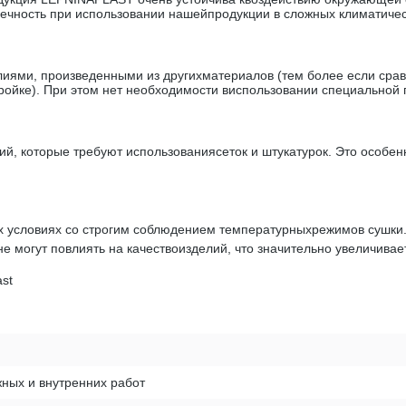
чность при использовании нашейпродукции в сложных климатичес
иями, произведенными из другихматериалов (тем более если сравн
ойке). При этом нет необходимости виспользовании специальной 
й, которые требуют использованиясеток и штукатурок. Это особенн
 условиях со строгим соблюдением температурныхрежимов сушки. 
 не могут повлиять на качествоизделий, что значительно увеличивае
ast
ных и внутренних работ