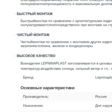
полнуювлагонепроницаемость и максимальную долгове
·
БЫСТРЫЙ МОНТАЖ
Быстрыймонтаж по сравнению с архитектурными издел
оштукатуриваютсянепосредственно при монтаже на стр
·
ЧИСТЫЙ МОНТАЖ
Чистыймонтаж по сравнению с монтажом других издели
загрязняютсяокна, жалюзи и кондиционеры.
·
ВЫСОКОЕ КАЧЕСТВО
Всеизделия LEPNINAPLAST изготавливаются в цеховых
температур,воздействие солнца, сильный ветер и т.п.,
Бренд:
Lepninapl
Основные характеристики
Производитель:
Россия
Назначение:
Для наруж