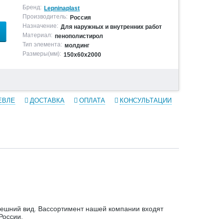
Бренд:
Lepninaplast
Производитель:
Россия
Назначение:
Для наружных и внутренних работ
Материал:
пенополистирол
Тип элемента:
молдинг
Размеры(мм):
150х60х2000
ЕВЛЕ
ДОСТАВКА
ОПЛАТА
КОНСУЛЬТАЦИИ
ешний вид. Вассортимент нашей компании входят
России.