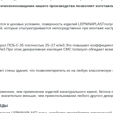
огическоеоснащение нашего производства позволяет изготав
сится в цеховых условиях, поверхность изделий LEPNINAPLASTполу
ий, которые отштукатуриваются непосредственно при монтаже настр
ол ПСБ-С-35 плотностью 25–27 кг/м3.Это повышает коэффициент 
г/м3.При этом декоративная изоляция CMC Izolasyon обладает вс
т стены здания, что позволяеткрепить их на любую классическую с
мичнее, чем применение изделий изнатурального камня, бетона и
 значительно меньше, чем прииспользовании любого другого декор
РЕДЫ
укция LEPNINAPLAST очень устойчива квоздействию окружающей с