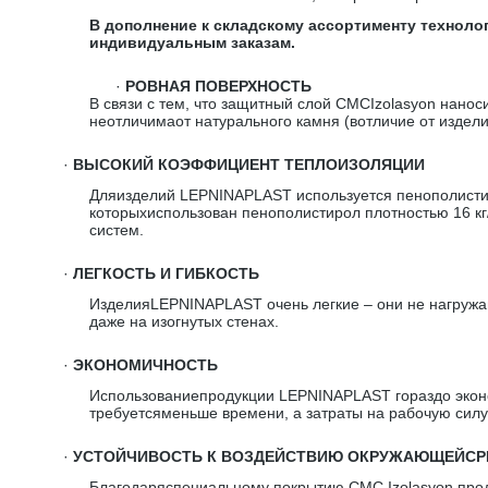
В дополнение к складскому ассортименту технол
индивидуальным заказам.
·
РОВНАЯ ПОВЕРХНОСТЬ
В связи с тем, что защитный слой CMCIzolasyon нано
неотличимаот натурального камня (вотличие от издел
·
ВЫСОКИЙ КОЭФФИЦИЕНТ ТЕПЛОИЗОЛЯЦИИ
Дляизделий LEPNINAPLAST используется пенополистир
которыхиспользован пенополистирол плотностью 16 к
систем.
·
ЛЕГКОСТЬ И ГИБКОСТЬ
ИзделияLEPNINAPLAST очень легкие – они не нагружаю
даже на изогнутых стенах.
·
ЭКОНОМИЧНОСТЬ
Использованиепродукции LEPNINAPLAST гораздо эконо
требуетсяменьше времени, а затраты на рабочую силу
·
УСТОЙЧИВОСТЬ К ВОЗДЕЙСТВИЮ ОКРУЖАЮЩЕЙС
Благодаряспециальному покрытию CMC Izolasyon прод