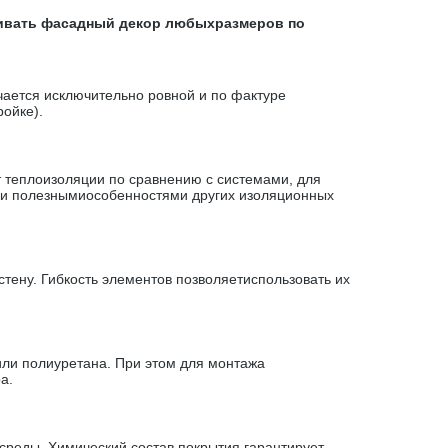
ливать фасадный декор любыхразмеров по
чается исключительно ровной и по фактуре
ойке).
теплоизоляции по сравнению с системами, для
еми полезнымиособенностями других изоляционных
тену. Гибкость элементов позволяетиспользовать их
ли полиуретана. При этом для монтажа
а.
реды. Химический состав покрытия гарантирует