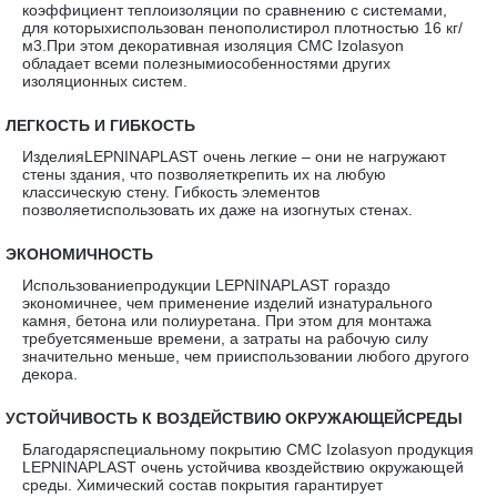
коэффициент теплоизоляции по сравнению с системами,
для которыхиспользован пенополистирол плотностью 16 кг/
м3.При этом декоративная изоляция CMC Izolasyon
обладает всеми полезнымиособенностями других
изоляционных систем.
·
ЛЕГКОСТЬ И ГИБКОСТЬ
ИзделияLEPNINAPLAST очень легкие – они не нагружают
стены здания, что позволяеткрепить их на любую
классическую стену. Гибкость элементов
позволяетиспользовать их даже на изогнутых стенах.
·
ЭКОНОМИЧНОСТЬ
Использованиепродукции LEPNINAPLAST гораздо
экономичнее, чем применение изделий изнатурального
камня, бетона или полиуретана. При этом для монтажа
требуетсяменьше времени, а затраты на рабочую силу
значительно меньше, чем прииспользовании любого другого
декора.
·
УСТОЙЧИВОСТЬ К ВОЗДЕЙСТВИЮ ОКРУЖАЮЩЕЙСРЕДЫ
Благодаряспециальному покрытию CMC Izolasyon продукция
LEPNINAPLAST очень устойчива квоздействию окружающей
среды. Химический состав покрытия гарантирует