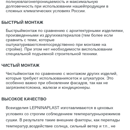
полнуювлагонепроницаемость и максимальную
долговечность при использовании нашейпродукции в
сложных климатических условиях России.
·
БЫСТРЫЙ МОНТАЖ
Быстрыймонтаж по сравнению с архитектурными изделиями,
произведенными из другихматериалов (тем более если
сравнить с теми, которые
оштукатуриваютсянепосредственно при монтаже на
стройке). При этом нет необходимости виспользовании
специальной подъемной строительной техники.
·
ЧИСТЫЙ МОНТАЖ
Чистыймонтаж по сравнению с монтажом других изделий,
которые требуют использованиясеток и штукатурок. Это
особенно важно при обновлении фасадов, так как не
загрязняютсяокна, жалюзи и кондиционеры.
·
ВЫСОКОЕ КАЧЕСТВО
Всеизделия LEPNINAPLAST изготавливаются в цеховых
условиях со строгим соблюдением температурныхрежимов
сушки. В результате такие внешние факторы, как перепады
температур,воздействие солнца, сильный ветер и т.п., не