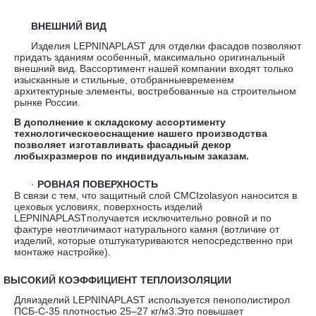
ВНЕШНИЙ ВИД
Изделия LEPNINAPLAST для отделки фасадов позволяют
придать зданиям особенный, максимально оригинальный
внешний вид. Вассортимент нашей компании входят только
изысканные и стильные, отобранныевременем
архитектурные элементы, востребованные на строительном
рынке России.
В дополнение к складскому ассортименту
технологическоеоснащение нашего производства
позволяет изготавливать фасадный декор
любыхразмеров по индивидуальным заказам.
·
РОВНАЯ ПОВЕРХНОСТЬ
В связи с тем, что защитный слой CMCIzolasyon наносится в
цеховых условиях, поверхность изделий
LEPNINAPLASTполучается исключительно ровной и по
фактуре неотличимаот натурального камня (вотличие от
изделий, которые отштукатуриваются непосредственно при
монтаже настройке).
·
ВЫСОКИЙ КОЭФФИЦИЕНТ ТЕПЛОИЗОЛЯЦИИ
Дляизделий LEPNINAPLAST используется пенополистирол
ПСБ-С-35 плотностью 25–27 кг/м3.Это повышает