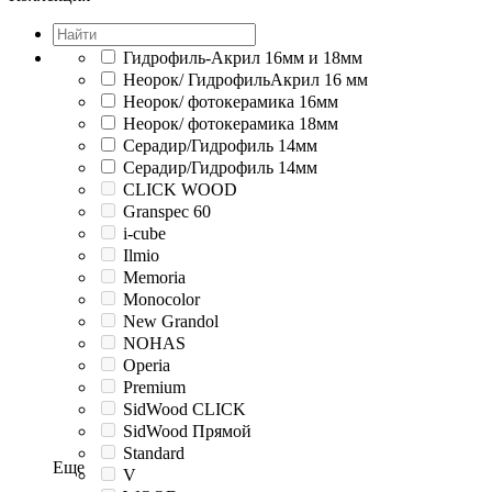
Гидрофиль-Акрил 16мм и 18мм
Неорок/ ГидрофильАкрил 16 мм
Неорок/ фотокерамика 16мм
Неорок/ фотокерамика 18мм
Серадир/Гидрофиль 14мм
Серадир/Гидрофиль 14мм
CLICK WOOD
Granspec 60
i-cube
Ilmio
Memoria
Monocolor
New Grandol
NOHAS
Operia
Premium
SidWood CLICK
SidWood Прямой
Standard
Еще
V