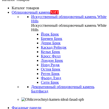
Каталог товаров
Облицовочный камень
ХИТ
Искусственный облицовочный камень White
Hills
Искусственный облицовочный камень White
Hills
Йорк Брик
Бремен Брик
Дерри Брик
Каскад Рейндж
Кельн Брик
Кросс Фелл
Лондон Брик
Норд Ридж
Остия Брик
Реген Брик
Фьорд Лэнд
Сити Брик
Декоративный облицовочный камень
Балтфасад
Фасадные панели