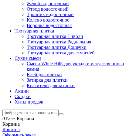
Желоб водосточный
Отвод водосточный
Тройник водосточный
Колено водосточное
Воронка водосточная
Тротуарная плитка
Тротуарная плитка Тиволи
Тротуарная плитка Радиальная
Тротуарная плитка Дощечки
Тротуарная плитка для ступеней
Сухие смеси
Смеси White Hills для укладки искусственного
камня
Клей для плитки
Затирка для плитки
Красители для затирки
Акции
Скидки
Хиты продаж
0
Корзина
Ваша
Корзина
Корзина
Оформить заказ