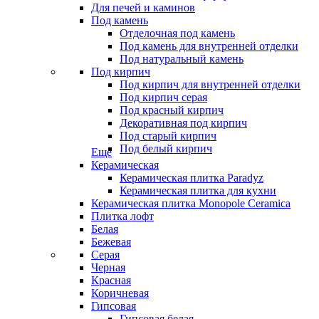
Для печей и каминов
Под камень
Отделочная под камень
Под камень для внутренней отделки
Под натуральный камень
Под кирпич
Под кирпич для внутренней отделки
Под кирпич серая
Под красный кирпич
Декоративная под кирпич
Под старый кирпич
Под белый кирпич
Еще
Керамическая
Керамическая плитка Paradyz
Керамическая плитка для кухни
Керамическая плитка Monopole Ceramica
Плитка лофт
Белая
Бежевая
Серая
Черная
Красная
Коричневая
Гипсовая
Гипсовая белая