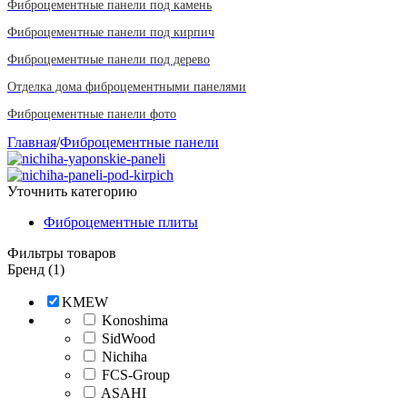
Фиброцементные панели под камень
Фиброцементные панели под кирпич
Фиброцементные панели под дерево
Отделка дома фиброцементными панелями
Фиброцементные панели фото
Главная
/
Фиброцементные панели
Уточнить категорию
Фиброцементные плиты
Фильтры товаров
Бренд (1)
KMEW
Konoshima
SidWood
Nichiha
FCS-Group
ASAHI