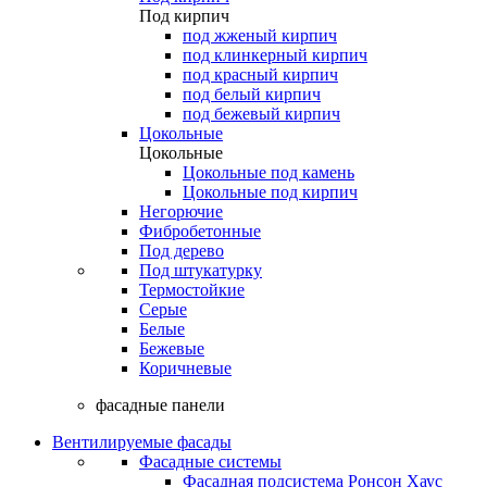
Под кирпич
под жженый кирпич
под клинкерный кирпич
под красный кирпич
под белый кирпич
под бежевый кирпич
Цокольные
Цокольные
Цокольные под камень
Цокольные под кирпич
Негорючие
Фибробетонные
Под дерево
Под штукатурку
Термостойкие
Серые
Белые
Бежевые
Коричневые
фасадные панели
Вентилируемые фасады
Фасадные системы
Фасадная подсистема Ронсон Хаус