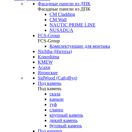
Фасадные панели из ДПК
Фасадные панели из ДПК
CM Cladding
CM Wall
NAUTIC PRIME LINE
NUSADUA
FCS-Group
FCS-Group
Комплектующие для монтажа
Nichiha (Нитиха)
Konoshima
KMEW
Асахи
Японские
SidWood (СайдВуд)
Под камень
Под камень
скала
каньон
туф
сланец
крупный камень
дикий камень
бутовый камень
Под кирпич