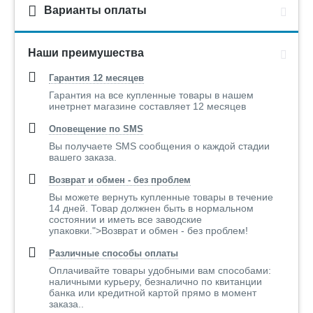
· Повышенная морозостойкость
плитки White Hills
по
Варианты оплаты
сравнению с натуральным камнем.
Вес паллеты с
877,2
продукцией (кг):
· Высокие экологические характеристики позволяют
использовать
плитку
при отделке внутренних помещений
Наши преимушества
Количество
24
и жилых комнат.
коробок на
Гарантия 12 месяцев
паллете (шт):
·
Фасадная плитка коллекцииЙоркшир 406-40
Гарантия на все купленные товары в нашем
поставляется в удобной и надёжной упаковке из
Норма упаковки в
1,04(25 шт)
инетрнет магазине составляет 12 месяцев
гофрокартона. Наша упаковка исключает повреждения во
гофрокороб (кв.м/
шт):
время транспортировки.
Оповещение по SMS
· Гарантия на любые производственные дефекты. В
Вы получаете SMS сообщения о каждой стадии
Норма упаковки в
19-22
вашего заказа.
случае обнаружения производственного дефекта мы
мастербокс
(кв.м):
немедленно сделаем вам замену.
Возврат и обмен - без проблем
· Предоставляем полный пакет разрешительных
Вы можете вернуть купленные товары в течение
Размеры ГК (мм):
598х392х138
документов для использования в России: сертификат
14 дней. Товар должнен быть в нормальном
состоянии и иметь все заводские
соответствия, санитарно-эпидемиологическое
Технология
вибролитая
упаковки.">Возврат и обмен - без проблем!
изготовления:
заключение, сертификат пожаробезопасности и др.
Различные способы оплаты
Применение:
Дача, Для внешней
Звоните - наши специалисты дадут Вам подробную
Оплачивайте товары удобными вам способами:
отделки, Для
наличными курьеру, безналично по квитанции
бесплатную консультацию!
внутренней отделки,
банка или кредитной картой прямо в момент
Для внутренних работ,
заказа..
Для зоны барбекю, Для