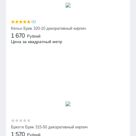
Размеры
598х392х138
гофрокороба
(мм):
(1)
Толщина (см):
2-2,5
Кёльн Брик 320-10 декоративный кирпич
1 670
Рублей
Цена за квадратный метр
Брюгге Брик 315-50 декоративный кирпич
1 570
Рублей