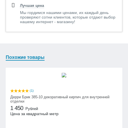
интерьера, Для камина,
Наш телефон в Санкт-Петербурге: +7 (812) 980 - 47 - 47
Лучшая цена
Для крыльца, Для
ландшафтного дизайна,
Подробнее о режиме работы на странице
Контакты
Мы гордимся нашими ценами, их каждый день
Для наружных работ,
проверяют сотни клиентов, которые отдают выбор
Для отделки стен в
нашему интернет - магазину!
квартире, Для печи, Для
улицы, Для фасада,
Для фундамента,
Дополнительные характеристики
Похожие товары
Норма расшивки
1,5
(см):
Габариты
Вес (кг/кв.м):
32,4
(1)
Дерри Брик 385-10 декоративный кирпич для внутренней
Длина(см):
30
отделки
1 450
Высота (см):
12
Рублей
Цена за квадратный метр
Толщина (см):
2-2,5