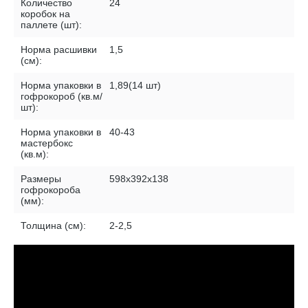
Количество
24
коробок на
паллете (шт):
Норма расшивки
1,5
(см):
Норма упаковки в
1,89(14 шт)
гофрокороб (кв.м/
шт):
Норма упаковки в
40-43
мастербокс
(кв.м):
Размеры
598х392х138
гофрокороба
(мм):
Толщина (см):
2-2,5