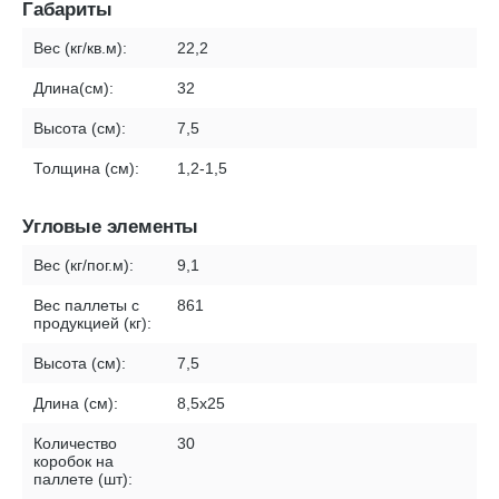
Габариты
Вес (кг/кв.м):
22,2
Длина(см):
32
Высота (см):
7,5
Толщина (см):
1,2-1,5
Угловые элементы
Вес (кг/пог.м):
9,1
Вес паллеты с
861
продукцией (кг):
Высота (см):
7,5
Длина (см):
8,5х25
Количество
30
коробок на
паллете (шт):