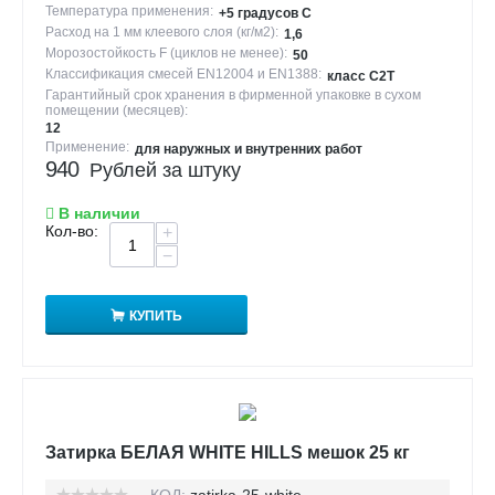
Температура применения:
+5 градусов С
Расход на 1 мм клеевого слоя (кг/м2):
1,6
Морозостойкость F (циклов не менее):
50
Классификация смесей EN12004 и EN1388:
класс С2Т
Гарантийный срок хранения в фирменной упаковке в сухом
помещении (месяцев):
12
Применение:
для наружных и внутренних работ
940
Рублей за штуку
В наличии
Кол-во:
+
−
КУПИТЬ
Затирка БЕЛАЯ WHITE HILLS мешок 25 кг
КОД:
zatirka-25-white