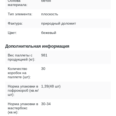
Основа
бетон
материала:
Тип элемента:
плоскость
Фактура:
природный доломит
Цвет:
бежевый
Дополнительная информация
Вес паллеты с
981
продукцией (кг):
Количество
30
коробок на
паллете (шт):
Норма упаковки в
1,39(48 шт)
гофрокороб (кв.м/
шт):
Норма упаковки в
30-34
мастербокс
(кв.м):