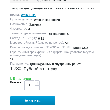
Затирка для укладки искусственного камня и плитки
Бренд:
White Hills
Производитель:
White Hills,Россия
Назначение:
Затирка
Фасовка:
25 кг
Температура применения:
+5 градусов С
Расход на 1 м2 (кг):
6-11
Морозостойкость F (циклов не менее):
50
Классификация смесей EN12004 и EN1388:
класс CG2
Гарантийный срок хранения в фирменной упаковке в сухом
помещении (месяцев):
12
Применение:
для наружных и внутренних работ
1 780
Рублей за штуку
В наличии
Кол-во:
+
−
КУПИТЬ