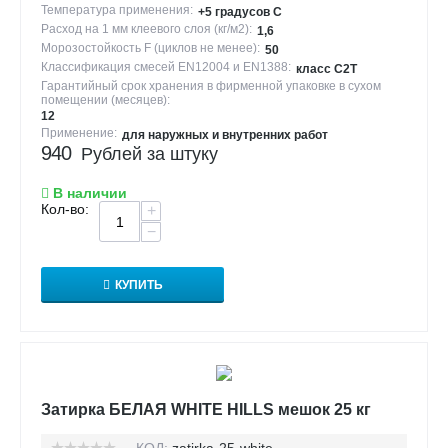
Температура применения:
+5 градусов С
Расход на 1 мм клеевого слоя (кг/м2):
1,6
Морозостойкость F (циклов не менее):
50
Классификация смесей EN12004 и EN1388:
класс С2Т
Гарантийный срок хранения в фирменной упаковке в сухом
помещении (месяцев):
12
Применение:
для наружных и внутренних работ
940
Рублей за штуку
В наличии
Кол-во:
+
−
КУПИТЬ
Затирка БЕЛАЯ WHITE HILLS мешок 25 кг
КОД:
zatirka-25-white