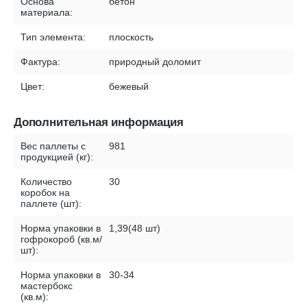
Основа
бетон
материала:
Тип элемента:
плоскость
Фактура:
природный доломит
Цвет:
бежевый
Дополнительная информация
Вес паллеты с
981
продукцией (кг):
Количество
30
коробок на
паллете (шт):
Норма упаковки в
1,39(48 шт)
гофрокороб (кв.м/
шт):
Норма упаковки в
30-34
мастербокс
(кв.м):