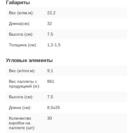
Габариты
Вес (кг/кв.м):
22,2
Длина(см):
32
Высота (см):
7,5
Толщина (см):
1,2-1,5
Угловые элементы
Вес (кг/пог.м):
9,1
Вес паллеты с
861
продукцией (кг):
Высота (см):
7,5
Длина (см):
8,5х25
Количество
30
коробок на
паллете (шт):