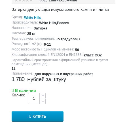
Затирка для укладки искусственного камня и плитки
Бренд:
White Hills
Производитель:
White Hills,Россия
Назначение:
Затирка
Фасовка:
25 кг
Температура применения:
+5 градусов С
Расход на 1 м2 (кг):
6-11
Морозостойкость F (циклов не менее):
50
Классификация смесей EN12004 и EN1388:
класс CG2
Гарантийный срок хранения в фирменной упаковке в сухом
помещении (месяцев):
12
Применение:
для наружных и внутренних работ
1 780
Рублей за штуку
В наличии
Кол-во:
+
−
КУПИТЬ