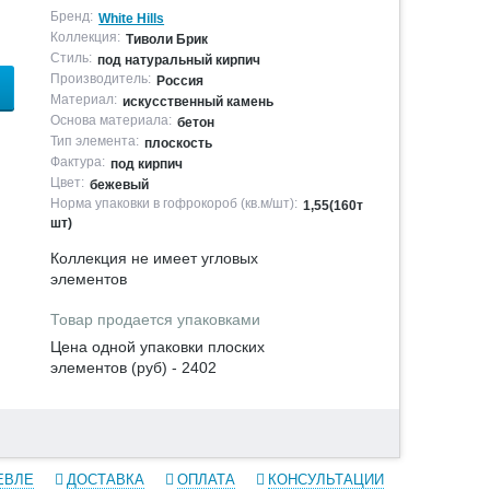
Бренд:
White Hills
Коллекция:
Тиволи Брик
Стиль:
под натуральный кирпич
Производитель:
Россия
Материал:
искусственный камень
Основа материала:
бетон
Тип элемента:
плоскость
Фактура:
под кирпич
Цвет:
бежевый
Норма упаковки в гофрокороб (кв.м/шт):
1,55(160т
шт)
Коллекция не имеет угловых
элементов
Товар продается упаковками
Цена одной упаковки плоских
элементов (руб) - 2402
ЕВЛЕ
ДОСТАВКА
ОПЛАТА
КОНСУЛЬТАЦИИ