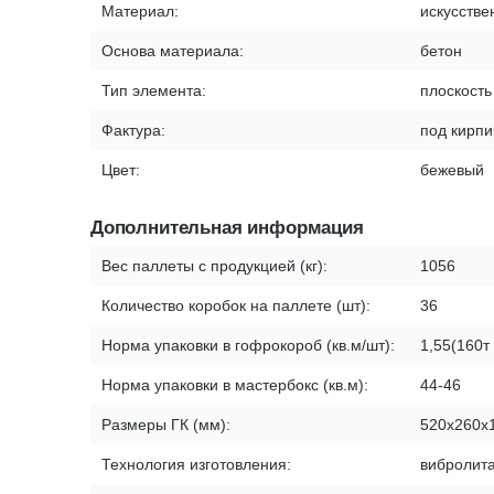
Материал:
искусстве
Основа материала:
бетон
Тип элемента:
плоскость
Фактура:
под кирпи
Цвет:
бежевый
Дополнительная информация
Вес паллеты с продукцией (кг):
1056
Количество коробок на паллете (шт):
36
Норма упаковки в гофрокороб (кв.м/шт):
1,55(160т
Норма упаковки в мастербокс (кв.м):
44-46
Размеры ГК (мм):
520х260х
Технология изготовления:
вибролит