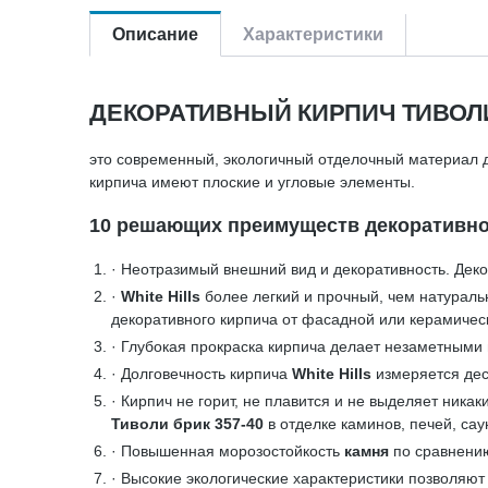
Описание
Характеристики
ДЕКОРАТИВНЫЙ КИРПИЧ ТИВОЛИ 
это современный, экологичный отделочный материал д
кирпича имеют плоские и угловые элементы.
10 решающих преимуществ декоративного
· Неотразимый внешний вид и декоративность. Дек
·
White Hills
более легкий и прочный, чем натураль
декоративного кирпича от фасадной или керамичес
· Глубокая прокраска кирпича делает незаметными 
· Долговечность кирпича
White Hills
измеряется дес
· Кирпич не горит, не плавится и не выделяет ника
Тиволи брик 357-40
в отделке каминов, печей, сау
· Повышенная морозостойкость
камня
по сравнени
· Высокие экологические характеристики позволяют