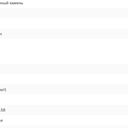
нный камень
ч
 шт)
158
ая