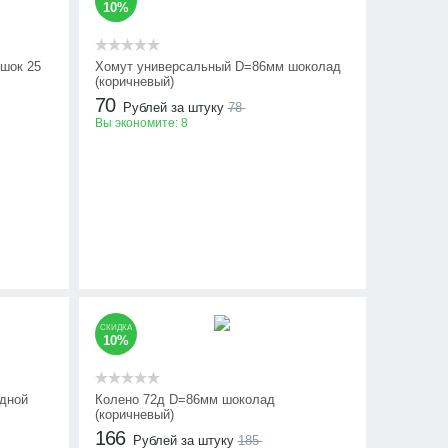
10%
шок 25
Хомут универсальный D=86мм шоколад
(коричневый)
70
Рублей за штуку
78
Вы экономите:
8
СКИДКА
10%
одной
Колено 72д D=86мм шоколад
(коричневый)
166
Рублей за штуку
185