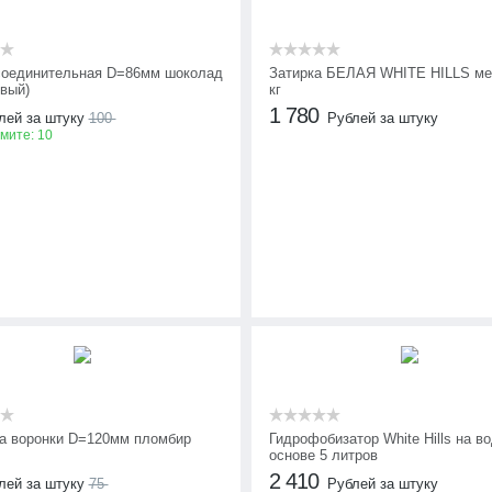
оединительная D=86мм шоколад
Затирка БЕЛАЯ WHITE HILLS ме
евый)
кг
1 780
лей за штуку
100
Рублей за штуку
омите:
10
а воронки D=120мм пломбир
Гидрофобизатор White Hills на в
основе 5 литров
2 410
лей за штуку
75
Рублей за штуку