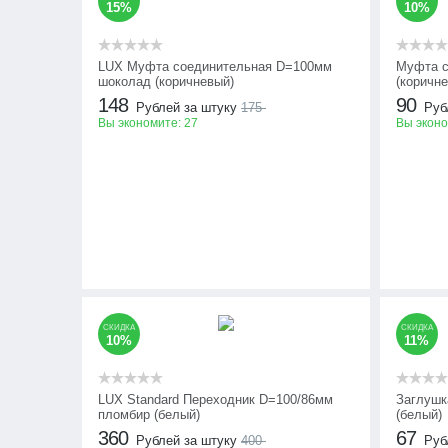
15%
10%
LUX Муфта соединительная D=100мм
Муфта с
шоколад (коричневый)
(коричн
148
90
Рублей за штуку
175
Руб
Вы экономите:
27
Вы экон
СКИДКА
СКИДКА
10%
11%
LUX Standard Переходник D=100/86мм
Заглушк
пломбир (белый)
(белый)
360
67
Рублей за штуку
400
Руб