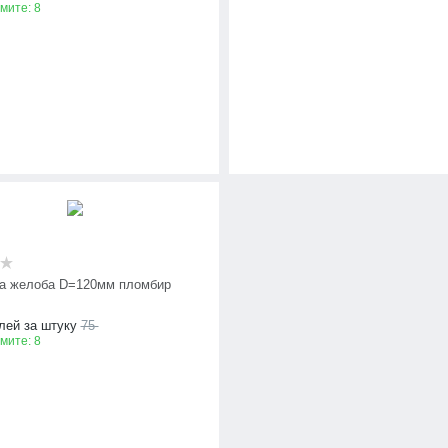
омите:
8
а желоба D=120мм пломбир
лей за штуку
75
омите:
8