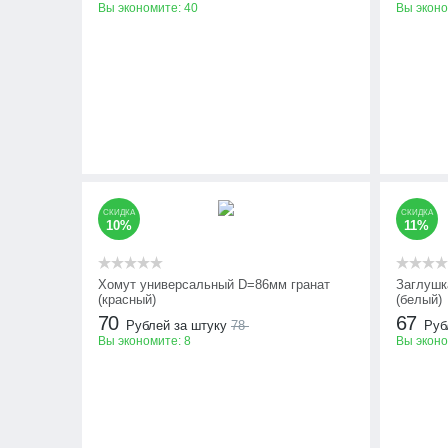
Вы экономите:
40
Вы экон
СКИДКА
СКИДКА
10%
11%
Хомут универсальный D=86мм гранат
Заглушк
(красный)
(белый)
70
67
Рублей за штуку
78
Руб
Вы экономите:
8
Вы экон