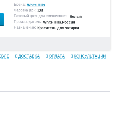
Бренд:
White Hills
Фасовка (гр):
125
Базовый цвет для смешивания:
белый
Производитель:
White Hills,Россия
Назначение:
Краситель для затирки
ЕВЛЕ
ДОСТАВКА
ОПЛАТА
КОНСУЛЬТАЦИИ