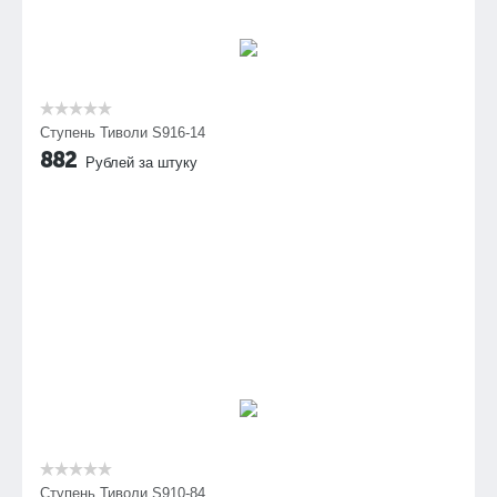
Ступень Тиволи S916-14
882
Рублей за штуку
Ступень Тиволи S910-84