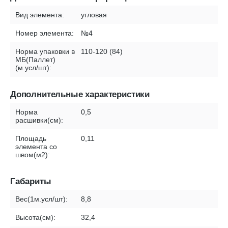
Вид элемента:
угловая
Номер элемента:
№4
Норма упаковки в
110-120 (84)
МБ(Паллет)
(м.усл/шт):
Дополнительные характеристики
Норма
0,5
расшивки(см):
Площадь
0,11
элемента со
швом(м2):
Габариты
Вес(1м.усл/шт):
8,8
Высота(см):
32,4