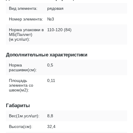
Вид элемента:
рядовая
Номер элемента:
№3
Норма упаковки в
110-120 (84)
МБ(Паллет)
(м.усл/шт):
Дополнительные характеристики
Норма
0,5
расшивки(см):
Площадь
0,11
элемента со
швом(м2):
Габариты
Вес(1м.усл/шт):
8,8
Высота(см):
32,4