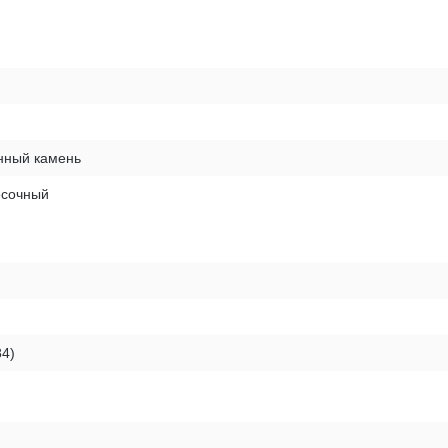
нный камень
есочный
84)