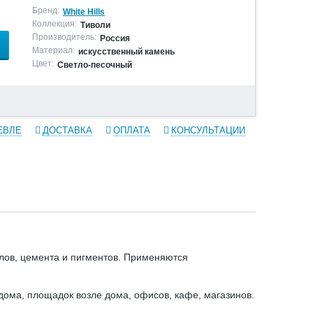
Бренд:
White Hills
Коллекция:
Тиволи
Производитель:
Россия
Материал:
искусственный камень
Цвет:
Светло-песочный
ЕВЛЕ
ДОСТАВКА
ОПЛАТА
КОНСУЛЬТАЦИИ
лов, цемента и пигментов. Применяются
дома, площадок возле дома, офисов, кафе, магазинов.