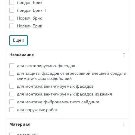
Лондон Брик
Лондон Брик II
Норвич брик
Норвич Брик
Норвич Брик II
Еще
Орон Брик
Остия Брик
Назначение
Ринн Брик
Тибур
для вентилируемых фасадов
Тиволи
для защиты фасадов от агрессивной внешней среды и
климатических воздействий
Толедо
для монтажа вентилируемых фасадов
Уайт Клиффс
для монтажа вентилируемых фасадов из камня
Фьорд Лэнд
для монтажа фиброцементного сайдинга
Хорн Брик
для наружных работ
Хофф Брик
Шеффилд
Материал
Шинон
алюминий