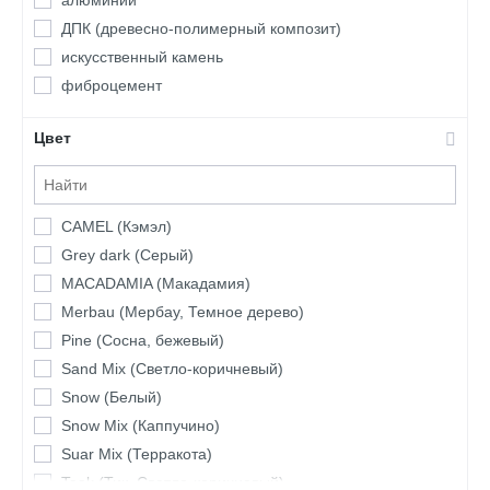
Эссен Брик
ДПК (древесно-полимерный композит)
искусственный камень
фиброцемент
Цвет
CAMEL (Кэмэл)
Grey dark (Серый)
MACADAMIA (Макадамия)
Merbau (Мербау, Темное дерево)
Pine (Сосна, бежевый)
Sand Mix (Светло-коричневый)
Snow (Белый)
Snow Mix (Каппучино)
Suar Mix (Терракота)
Teak (Тик, Светло-коричневый)