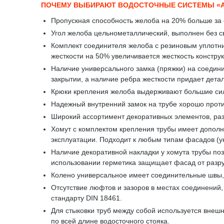
ПОЧЕМУ ВЫБИРАЮТ ВОДОСТОЧНЫЕ СИСТЕМЫ «
Пропускная способность желоба на 20% больше за 
Угол желоба цельнометаллический, выполнен без св
Комплект соединителя желоба с резиновым уплотни
жесткости на 50% увеличивается жесткость констру
Наличие универсального замка (пряжки) на соедини
закрытии, а наличие ребра жесткости придает дета
Крюки крепления желоба выдерживают большие сило
Надежный внутренний замок на трубе хорошо проти
Широкий ассортимент декоративных элементов, ра
Хомут с комплектом крепления трубы имеет дополни
эксплуатации. Подходит к любым типам фасадов (у
Наличие декоративной накладки у хомута трубы поз
использовании герметика защищает фасад от разр
Колено универсальное имеет соединительные швы, 
Отсутствие люфтов и зазоров в местах соединений
стандарту DIN 18461.
Для стыковки труб между собой используется внешн
по всей длине водосточного стояка.