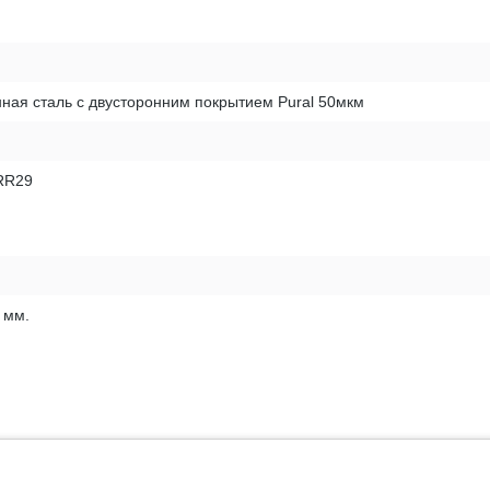
ная сталь с двусторонним покрытием Pural 50мкм
RR29
 мм.