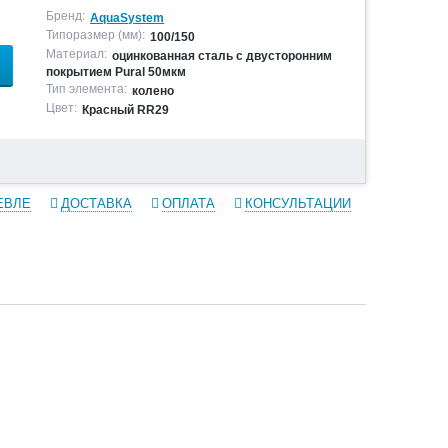
Бренд:
AquaSystem
Типоразмер (мм):
100/150
Материал:
оцинкованная сталь с двусторонним
покрытием Pural 50мкм
Тип элемента:
колено
Цвет:
Красный RR29
ЕВЛЕ
ДОСТАВКА
ОПЛАТА
КОНСУЛЬТАЦИИ