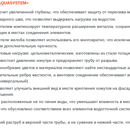
AQUASYSTEM»
счет увеличенной глубины, что обеспечивает защиту от перелива в
арного шва, что позволяет выдержать нагрузки на водосток.
телем компенсирует температурное расширение металла, сохраняя
кции в местах соединения элементов.
теле желоба позволяет использовать его многократно, что исключа
ли дополнительную прочность.
вые нагрузки: цельнометаллические, изготовлены из стали толщи
востоит давлению изнутри и предохраняет трубу от разрыва.
знообразие цветов и материалов позволяют найти нестандартные 
тельные ребра жесткости, а винтовое соединение обеспечивает же
ниверсальный).
воляет улучшить внешний вид в месте крепления хомутов на фасад
ушения.
расположенные не по линии воды, что уменьшает влажность в мес
, что обусловлено соответствием всех элементов водосточной си
ий раструб в верхней части трубы, а не сужение в нижней части, 