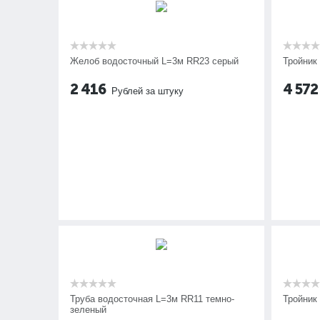
Желоб водосточный L=3м RR23 серый
Тройник
2 416
4 572
Рублей за штуку
Труба водосточная L=3м RR11 темно-
Тройник
зеленый