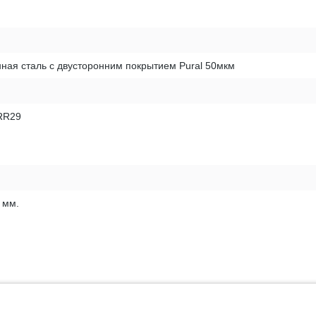
ная сталь с двусторонним покрытием Pural 50мкм
RR29
 мм.