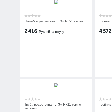
Желоб водосточный L=3м RR23 серый
Тройник
2 416
4 572
Рублей за штуку
Труба водосточная L=3м RR11 темно-
Тройник
зеленый