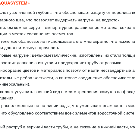
AQUASYSTEM»
счет увеличенной глубины, что обеспечивает защиту от перелива в
арного шва, что позволяет выдержать нагрузки на водосток.
телем компенсирует температурное расширение металла, сохраняя
кции в местах соединения элементов.
теле желоба позволяет использовать его многократно, что исключа
ли дополнительную прочность.
вые нагрузки: цельнометаллические, изготовлены из стали толщи
востоит давлению изнутри и предохраняет трубу от разрыва.
знообразие цветов и материалов позволяют найти нестандартные 
тельные ребра жесткости, а винтовое соединение обеспечивает же
ниверсальный).
воляет улучшить внешний вид в месте крепления хомутов на фасад
ушения.
расположенные не по линии воды, что уменьшает влажность в мес
, что обусловлено соответствием всех элементов водосточной си
ий раструб в верхней части трубы, а не сужение в нижней части, 