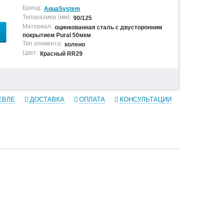
Бренд:
AquaSystem
Типоразмер (мм):
90/125
Материал:
оцинкованная сталь с двусторонним
покрытием Pural 50мкм
Тип элемента:
колено
Цвет:
Красный RR29
ЕВЛЕ
ДОСТАВКА
ОПЛАТА
КОНСУЛЬТАЦИИ