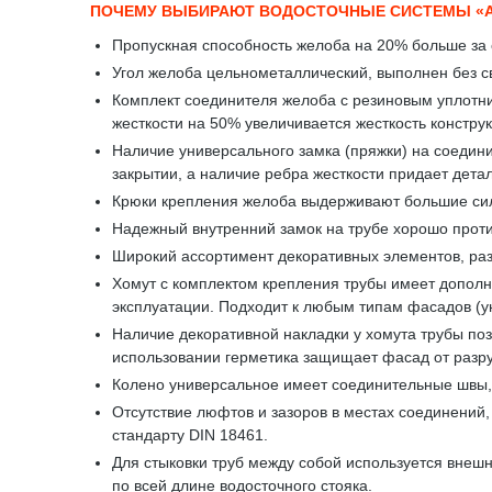
ПОЧЕМУ ВЫБИРАЮТ ВОДОСТОЧНЫЕ СИСТЕМЫ «
Пропускная способность желоба на 20% больше за 
Угол желоба цельнометаллический, выполнен без св
Комплект соединителя желоба с резиновым уплотни
жесткости на 50% увеличивается жесткость констру
Наличие универсального замка (пряжки) на соедини
закрытии, а наличие ребра жесткости придает дета
Крюки крепления желоба выдерживают большие сило
Надежный внутренний замок на трубе хорошо проти
Широкий ассортимент декоративных элементов, ра
Хомут с комплектом крепления трубы имеет дополни
эксплуатации. Подходит к любым типам фасадов (у
Наличие декоративной накладки у хомута трубы поз
использовании герметика защищает фасад от разр
Колено универсальное имеет соединительные швы, 
Отсутствие люфтов и зазоров в местах соединений
стандарту DIN 18461.
Для стыковки труб между собой используется внешн
по всей длине водосточного стояка.