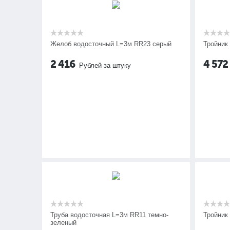
Желоб водосточный L=3м RR23 серый
Тройник
2 416
4 572
Рублей за штуку
Труба водосточная L=3м RR11 темно-
Тройник
зеленый