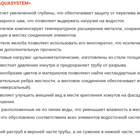
AQUASYSTEM»
счет увеличенной глубины, что обеспечивает защиту от перелива в
арного шва, что позволяет выдержать нагрузки на водосток.
телем компенсирует температурное расширение металла, сохраняя
кции в местах соединения элементов.
теле желоба позволяет использовать его многократно, что исключа
ли дополнительную прочность.
вые нагрузки: цельнометаллические, изготовлены из стали толщи
востоит давлению изнутри и предохраняет трубу от разрыва.
знообразие цветов и материалов позволяют найти нестандартные 
тельные ребра жесткости, а винтовое соединение обеспечивает же
ниверсальный).
воляет улучшить внешний вид в месте крепления хомутов на фасад
ушения.
расположенные не по линии воды, что уменьшает влажность в мес
, что обусловлено соответствием всех элементов водосточной си
ий раструб в верхней части трубы, а не сужение в нижней части, 