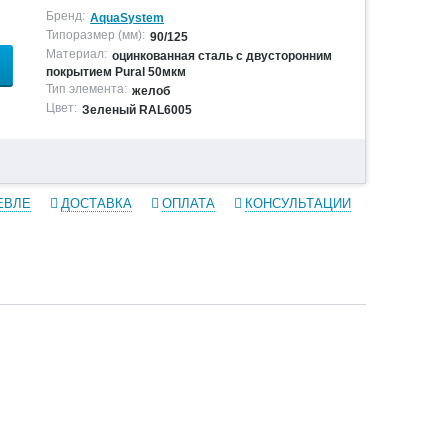
Бренд:
AquaSystem
Типоразмер (мм):
90/125
Материал:
оцинкованная сталь с двусторонним
покрытием Pural 50мкм
Тип элемента:
желоб
Цвет:
Зеленый RAL6005
ЕВЛЕ
ДОСТАВКА
ОПЛАТА
КОНСУЛЬТАЦИИ