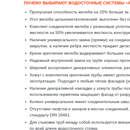
ПОЧЕМУ ВЫБИРАЮТ ВОДОСТОЧНЫЕ СИСТЕМЫ «
Пропускная способность желоба на 20% больше за 
Угол желоба цельнометаллический, выполнен без св
Комплект соединителя желоба с резиновым уплотни
жесткости на 50% увеличивается жесткость констру
Наличие универсального замка (пряжки) на соедини
закрытии, а наличие ребра жесткости придает дета
Крюки крепления желоба выдерживают большие сило
Надежный внутренний замок на трубе хорошо проти
Широкий ассортимент декоративных элементов, ра
Хомут с комплектом крепления трубы имеет дополни
эксплуатации. Подходит к любым типам фасадов (у
Наличие декоративной накладки у хомута трубы поз
использовании герметика защищает фасад от разр
Колено универсальное имеет соединительные швы, 
Отсутствие люфтов и зазоров в местах соединений
стандарту DIN 18461.
Для стыковки труб между собой используется внешн
по всей длине водосточного стояка.