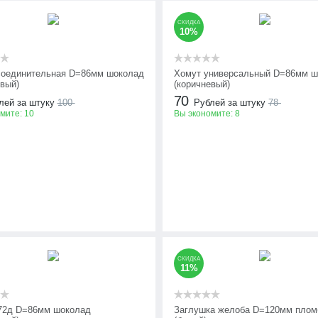
СКИДКА
10%
оединительная D=86мм шоколад
Хомут универсальный D=86мм ш
евый)
(коричневый)
70
лей за штуку
100
Рублей за штуку
78
омите:
10
Вы экономите:
8
СКИДКА
11%
72д D=86мм шоколад
Заглушка желоба D=120мм плом