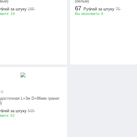
евый)
(белый)
67
блей за штуку
185
Рублей за штуку
75
омите:
19
Вы экономите:
8
одосточная L=3м D=86мм гранат
)
блей за штуку
615
омите:
62