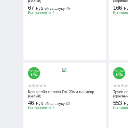
(белый)
(коричн
67
166
Рублей за штуку
75
Ру
Вы экономите:
8
Вы экон
СКИДКА
СКИДКА
12%
10%
Кронштейн желоба D=120мм пломбир
Труба в
(белый)
(красный
46
553
Рублей за штуку
52
Ру
Вы экономите:
6
Вы экон