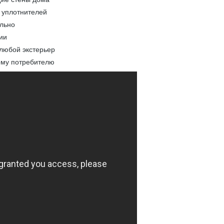
 уплотнителей
ельно
ии
 любой экстерьер
ому потребителю