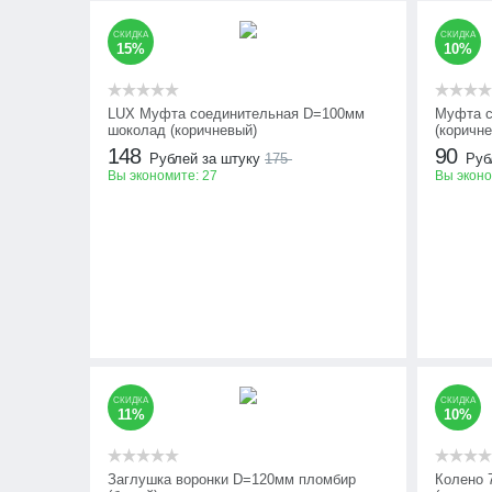
СКИДКА
СКИДКА
15%
10%
LUX Муфта соединительная D=100мм
Муфта с
шоколад (коричневый)
(коричн
148
90
Рублей за штуку
175
Руб
Вы экономите:
27
Вы экон
СКИДКА
СКИДКА
11%
10%
Заглушка воронки D=120мм пломбир
Колено 