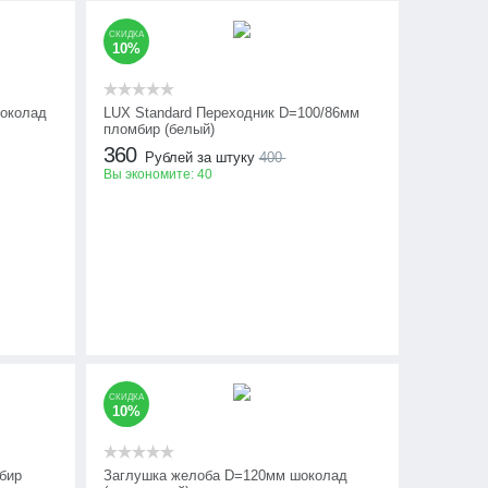
СКИДКА
10%
околад
LUX Standard Переходник D=100/86мм
пломбир (белый)
360
Рублей за штуку
400
Вы экономите:
40
СКИДКА
10%
бир
Заглушка желоба D=120мм шоколад