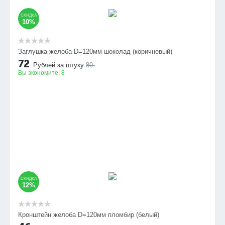
СКИДКА
10%
Заглушка желоба D=120мм шоколад (коричневый)
72
Рублей за штуку
80
Вы экономите:
8
СКИДКА
12%
Кронштейн желоба D=120мм пломбир (белый)