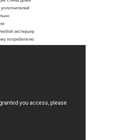
щие стены дома
 уплотнителей
ельно
ии
 любой экстерьер
ому потребителю