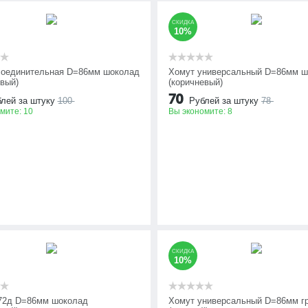
СКИДКА
10%
оединительная D=86мм шоколад
Хомут универсальный D=86мм ш
евый)
(коричневый)
70
лей за штуку
100
Рублей за штуку
78
омите:
10
Вы экономите:
8
СКИДКА
10%
72д D=86мм шоколад
Хомут универсальный D=86мм г