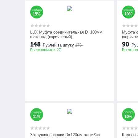
СКИДКА
СКИДКА
15%
10%
LUX Муфта соединительная D=100мм
Муфта с
шоколад (коричневый)
(коричн
148
90
Рублей за штуку
175
Руб
Вы экономите:
27
Вы экон
СКИДКА
СКИДКА
11%
10%
Заглушка воронки D=120мм пломбир
Колено 