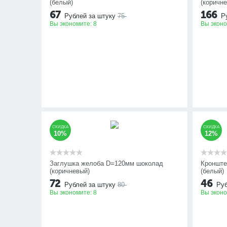
(белый)
(коричн
67
166
Рублей за штуку
75
Р
Вы экономите:
8
Вы экон
СКИДКА
СКИДКА
10%
12%
Заглушка желоба D=120мм шоколад
Кронште
(коричневый)
(белый)
72
46
Рублей за штуку
80
Руб
Вы экономите:
8
Вы экон