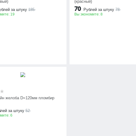
евый)
(красный)
70
ублей за штуку
185
Рублей за штуку
78
омите:
19
Вы экономите:
8
йн желоба D=120мм пломбир
лей за штуку
52
омите:
6