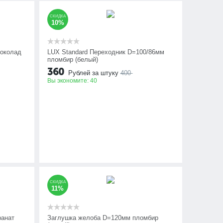
СКИДКА
10%
околад
LUX Standard Переходник D=100/86мм
пломбир (белый)
360
Рублей за штуку
400
Вы экономите:
40
СКИДКА
11%
ранат
Заглушка желоба D=120мм пломбир