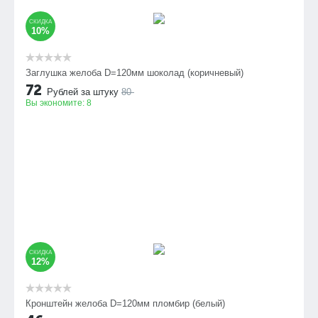
СКИДКА
10%
Заглушка желоба D=120мм шоколад (коричневый)
72
Рублей за штуку
80
Вы экономите:
8
СКИДКА
12%
Кронштейн желоба D=120мм пломбир (белый)