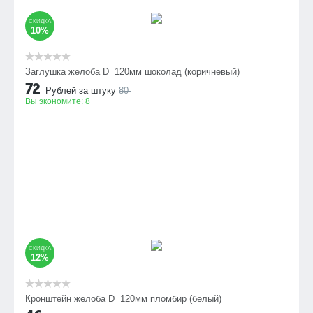
СКИДКА
10%
Заглушка желоба D=120мм шоколад (коричневый)
72
Рублей за штуку
80
Вы экономите:
8
СКИДКА
12%
Кронштейн желоба D=120мм пломбир (белый)