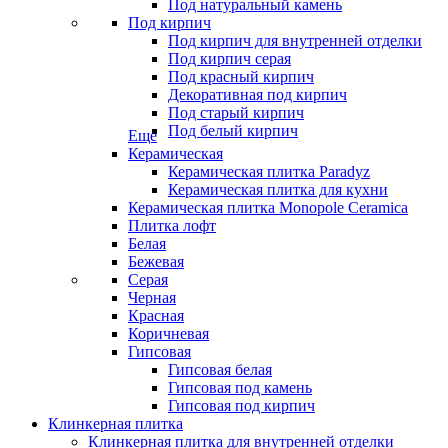
Под натуральный камень
Под кирпич
Под кирпич для внутренней отделки
Под кирпич серая
Под красный кирпич
Декоративная под кирпич
Под старый кирпич
Под белый кирпич
Еще
Керамическая
Керамическая плитка Paradyz
Керамическая плитка для кухни
Керамическая плитка Monopole Ceramica
Плитка лофт
Белая
Бежевая
Серая
Черная
Красная
Коричневая
Гипсовая
Гипсовая белая
Гипсовая под камень
Гипсовая под кирпич
Клинкерная плитка
Клинкерная плитка для внутренней отделки