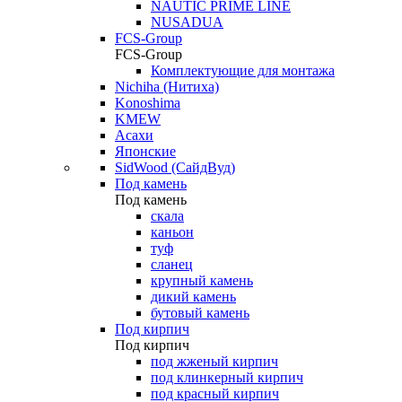
NAUTIC PRIME LINE
NUSADUA
FCS-Group
FCS-Group
Комплектующие для монтажа
Nichiha (Нитиха)
Konoshima
KMEW
Асахи
Японские
SidWood (СайдВуд)
Под камень
Под камень
скала
каньон
туф
сланец
крупный камень
дикий камень
бутовый камень
Под кирпич
Под кирпич
под жженый кирпич
под клинкерный кирпич
под красный кирпич