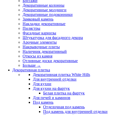
Боссажи
Декоративные колонны
Декоративные молдинги
Декоративные подоконники
Замковый камень
Накладки декоративные
Пилястры
Фасадные карнизы
Штукатурка для фасадного декора
Арочные элементы
Накрывочные плиты
Наличник декоративный
Откосы из камня
Отливные доски декоративные
Больше
→
Декоративная плитка
Декоративная плитка White Hills
Для внутренней отделки
Для кухни
Для кухни на фартук
Белая плитка на фартук
Для печей и каминов
Под камень
Отделочная под камень
Под камень для внутренней отделки