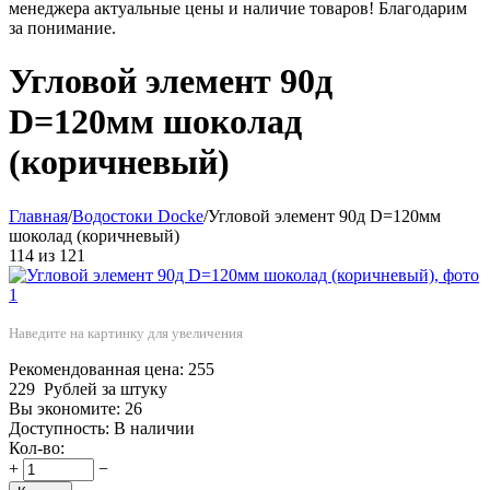
менеджера актуальные цены и наличие товаров! Благодарим
за понимание.
Угловой элемент 90д
D=120мм шоколад
(коричневый)
Главная
/
Водостоки Docke
/
Угловой элемент 90д D=120мм
шоколад (коричневый)
114
из
121
Наведите на картинку для увеличения
Рекомендованная цена:
255
229
Рублей за штуку
Вы экономите:
26
Доступность:
В наличии
Кол-во:
+
−