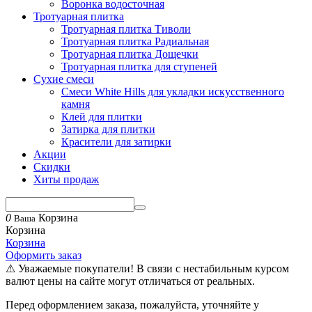
Воронка водосточная
Тротуарная плитка
Тротуарная плитка Тиволи
Тротуарная плитка Радиальная
Тротуарная плитка Дощечки
Тротуарная плитка для ступеней
Сухие смеси
Смеси White Hills для укладки искусственного
камня
Клей для плитки
Затирка для плитки
Красители для затирки
Акции
Скидки
Хиты продаж
0
Корзина
Ваша
Корзина
Корзина
Оформить заказ
⚠ Уважаемые покупатели! В связи с нестабильным курсом
валют цены на сайте могут отличаться от реальных.
Перед оформлением заказа, пожалуйста, уточняйте у