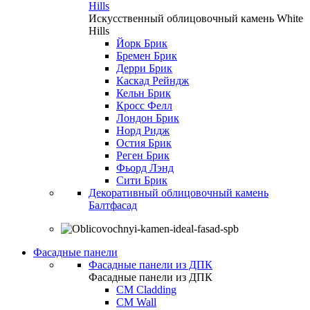
Hills
Искусственный облицовочный камень White
Hills
Йорк Брик
Бремен Брик
Дерри Брик
Каскад Рейндж
Кельн Брик
Кросс Фелл
Лондон Брик
Норд Ридж
Остия Брик
Реген Брик
Фьорд Лэнд
Сити Брик
Декоративный облицовочный камень
Балтфасад
Фасадные панели
Фасадные панели из ДПК
Фасадные панели из ДПК
CM Cladding
CM Wall