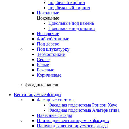
под белый кирпич
под бежевый кирпич
Цокольные
Цокольные
Цокольные под камень
Цокольные под кирпич
Негорючие
Фибробетонные
Под дерево
Под штукатурку
Термостойкие
Серые
Белые
Бежевые
Коричневые
фасадные панели
Вентилируемые фасады
Фасадные системы
Фасадная подсистема Ронсон Хаус
Фасадная подсистема Альтернатива
Навесные фасады
Плитка для вентилируемых фасадов
Панели для вентилируемого фасада