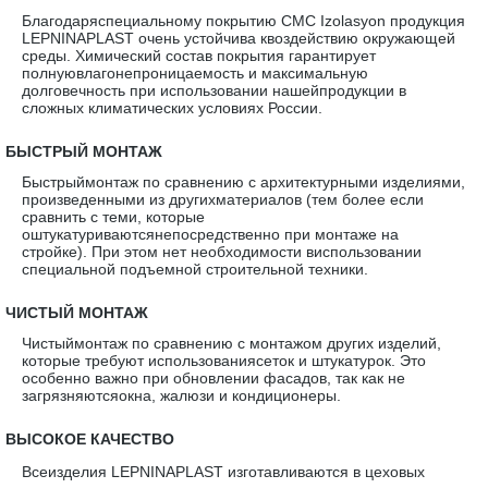
Благодаряспециальному покрытию CMC Izolasyon продукция
LEPNINAPLAST очень устойчива квоздействию окружающей
среды. Химический состав покрытия гарантирует
полнуювлагонепроницаемость и максимальную
долговечность при использовании нашейпродукции в
сложных климатических условиях России.
·
БЫСТРЫЙ МОНТАЖ
Быстрыймонтаж по сравнению с архитектурными изделиями,
произведенными из другихматериалов (тем более если
сравнить с теми, которые
оштукатуриваютсянепосредственно при монтаже на
стройке). При этом нет необходимости виспользовании
специальной подъемной строительной техники.
·
ЧИСТЫЙ МОНТАЖ
Чистыймонтаж по сравнению с монтажом других изделий,
которые требуют использованиясеток и штукатурок. Это
особенно важно при обновлении фасадов, так как не
загрязняютсяокна, жалюзи и кондиционеры.
·
ВЫСОКОЕ КАЧЕСТВО
Всеизделия LEPNINAPLAST изготавливаются в цеховых