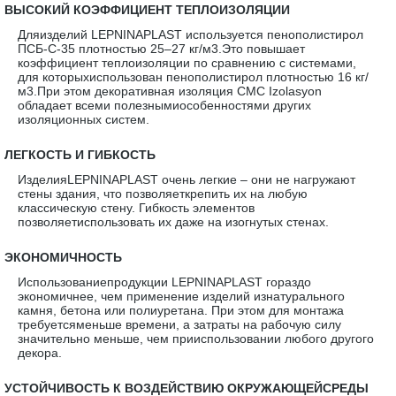
·
ВЫСОКИЙ КОЭФФИЦИЕНТ ТЕПЛОИЗОЛЯЦИИ
Дляизделий LEPNINAPLAST используется пенополистирол
ПСБ-С-35 плотностью 25–27 кг/м3.Это повышает
коэффициент теплоизоляции по сравнению с системами,
для которыхиспользован пенополистирол плотностью 16 кг/
м3.При этом декоративная изоляция CMC Izolasyon
обладает всеми полезнымиособенностями других
изоляционных систем.
·
ЛЕГКОСТЬ И ГИБКОСТЬ
ИзделияLEPNINAPLAST очень легкие – они не нагружают
стены здания, что позволяеткрепить их на любую
классическую стену. Гибкость элементов
позволяетиспользовать их даже на изогнутых стенах.
·
ЭКОНОМИЧНОСТЬ
Использованиепродукции LEPNINAPLAST гораздо
экономичнее, чем применение изделий изнатурального
камня, бетона или полиуретана. При этом для монтажа
требуетсяменьше времени, а затраты на рабочую силу
значительно меньше, чем прииспользовании любого другого
декора.
·
УСТОЙЧИВОСТЬ К ВОЗДЕЙСТВИЮ ОКРУЖАЮЩЕЙСРЕДЫ