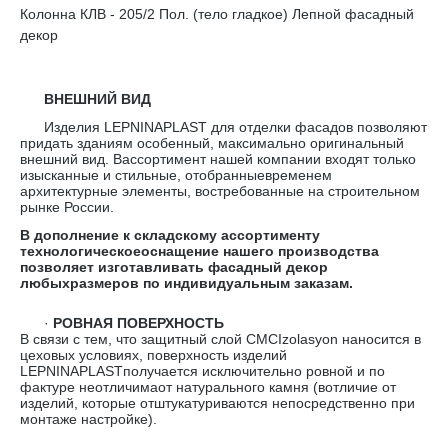
Колонна КЛВ - 205/2 Пол. (тело гладкое) Лепной фасадный
декор
ВНЕШНИЙ ВИД
Изделия LEPNINAPLAST для отделки фасадов позволяют
придать зданиям особенный, максимально оригинальный
внешний вид. Вассортимент нашей компании входят только
изысканные и стильные, отобранныевременем
архитектурные элементы, востребованные на строительном
рынке России.
В дополнение к складскому ассортименту
технологическоеоснащение нашего производства
позволяет изготавливать фасадный декор
любыхразмеров по индивидуальным заказам.
·
РОВНАЯ ПОВЕРХНОСТЬ
В связи с тем, что защитный слой CMCIzolasyon наносится в
цеховых условиях, поверхность изделий
LEPNINAPLASTполучается исключительно ровной и по
фактуре неотличимаот натурального камня (вотличие от
изделий, которые отштукатуриваются непосредственно при
монтаже настройке).