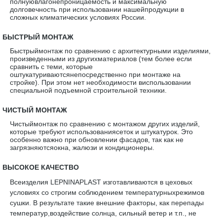
полнуювлагонепроницаемость и максимальную
долговечность при использовании нашейпродукции в
сложных климатических условиях России.
·
БЫСТРЫЙ МОНТАЖ
Быстрыймонтаж по сравнению с архитектурными изделиями,
произведенными из другихматериалов (тем более если
сравнить с теми, которые
оштукатуриваютсянепосредственно при монтаже на
стройке). При этом нет необходимости виспользовании
специальной подъемной строительной техники.
·
ЧИСТЫЙ МОНТАЖ
Чистыймонтаж по сравнению с монтажом других изделий,
которые требуют использованиясеток и штукатурок. Это
особенно важно при обновлении фасадов, так как не
загрязняютсяокна, жалюзи и кондиционеры.
·
ВЫСОКОЕ КАЧЕСТВО
Всеизделия LEPNINAPLAST изготавливаются в цеховых
условиях со строгим соблюдением температурныхрежимов
сушки. В результате такие внешние факторы, как перепады
температур,воздействие солнца, сильный ветер и т.п., не