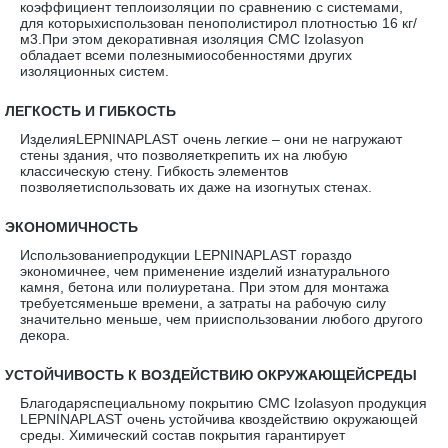
коэффициент теплоизоляции по сравнению с системами,
для которыхиспользован пенополистирол плотностью 16 кг/
м3.При этом декоративная изоляция CMC Izolasyon
обладает всеми полезнымиособенностями других
изоляционных систем.
·
ЛЕГКОСТЬ И ГИБКОСТЬ
ИзделияLEPNINAPLAST очень легкие – они не нагружают
стены здания, что позволяеткрепить их на любую
классическую стену. Гибкость элементов
позволяетиспользовать их даже на изогнутых стенах.
·
ЭКОНОМИЧНОСТЬ
Использованиепродукции LEPNINAPLAST гораздо
экономичнее, чем применение изделий изнатурального
камня, бетона или полиуретана. При этом для монтажа
требуетсяменьше времени, а затраты на рабочую силу
значительно меньше, чем прииспользовании любого другого
декора.
·
УСТОЙЧИВОСТЬ К ВОЗДЕЙСТВИЮ ОКРУЖАЮЩЕЙСРЕДЫ
Благодаряспециальному покрытию CMC Izolasyon продукция
LEPNINAPLAST очень устойчива квоздействию окружающей
среды. Химический состав покрытия гарантирует