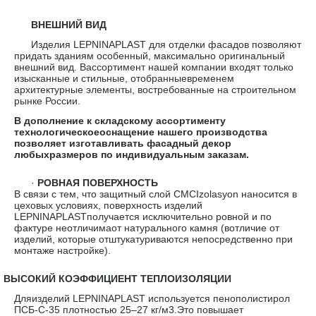
ВНЕШНИЙ ВИД
Изделия LEPNINAPLAST для отделки фасадов позволяют
придать зданиям особенный, максимально оригинальный
внешний вид. Вассортимент нашей компании входят только
изысканные и стильные, отобранныевременем
архитектурные элементы, востребованные на строительном
рынке России.
В дополнение к складскому ассортименту
технологическоеоснащение нашего производства
позволяет изготавливать фасадный декор
любыхразмеров по индивидуальным заказам.
·
РОВНАЯ ПОВЕРХНОСТЬ
В связи с тем, что защитный слой CMCIzolasyon наносится в
цеховых условиях, поверхность изделий
LEPNINAPLASTполучается исключительно ровной и по
фактуре неотличимаот натурального камня (вотличие от
изделий, которые отштукатуриваются непосредственно при
монтаже настройке).
·
ВЫСОКИЙ КОЭФФИЦИЕНТ ТЕПЛОИЗОЛЯЦИИ
Дляизделий LEPNINAPLAST используется пенополистирол
ПСБ-С-35 плотностью 25–27 кг/м3.Это повышает