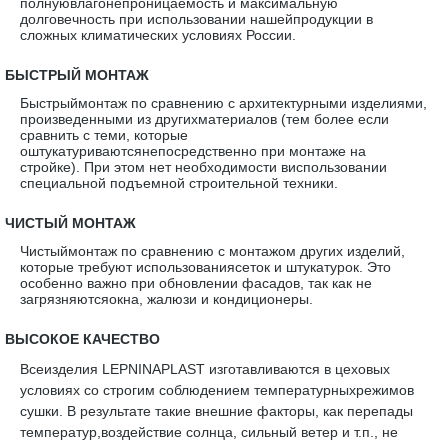
полнуювлагонепроницаемость и максимальную
долговечность при использовании нашейпродукции в
сложных климатических условиях России.
·
БЫСТРЫЙ МОНТАЖ
Быстрыймонтаж по сравнению с архитектурными изделиями,
произведенными из другихматериалов (тем более если
сравнить с теми, которые
оштукатуриваютсянепосредственно при монтаже на
стройке). При этом нет необходимости виспользовании
специальной подъемной строительной техники.
·
ЧИСТЫЙ МОНТАЖ
Чистыймонтаж по сравнению с монтажом других изделий,
которые требуют использованиясеток и штукатурок. Это
особенно важно при обновлении фасадов, так как не
загрязняютсяокна, жалюзи и кондиционеры.
·
ВЫСОКОЕ КАЧЕСТВО
Всеизделия LEPNINAPLAST изготавливаются в цеховых
условиях со строгим соблюдением температурныхрежимов
сушки. В результате такие внешние факторы, как перепады
температур,воздействие солнца, сильный ветер и т.п., не