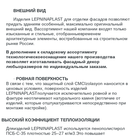
ВНЕШНИЙ ВИД
Изделия LEPNINAPLAST для отделки фасадов позволяют
придать зданиям особенный, максимально оригинальный
внешний вид. Вассортимент нашей компании входят только
изысканные и стильные, отобранныевременем
архитектурные элементы, востребованные на строительном
рынке России.
В дополнение к складскому ассортименту
технологическоеоснащение нашего производства
позволяет изготавливать фасадный декор
любыхразмеров по индивидуальным заказам.
·
РОВНАЯ ПОВЕРХНОСТЬ
В связи с тем, что защитный слой CMCIzolasyon наносится в
цеховых условиях, поверхность изделий
LEPNINAPLASTполучается исключительно ровной и по
фактуре неотличимаот натурального камня (вотличие от
изделий, которые отштукатуриваются непосредственно при
монтаже настройке).
·
ВЫСОКИЙ КОЭФФИЦИЕНТ ТЕПЛОИЗОЛЯЦИИ
Дляизделий LEPNINAPLAST используется пенополистирол
ПСБ-С-35 плотностью 25–27 кг/м3.Это повышает