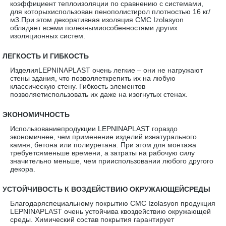
коэффициент теплоизоляции по сравнению с системами,
для которыхиспользован пенополистирол плотностью 16 кг/
м3.При этом декоративная изоляция CMC Izolasyon
обладает всеми полезнымиособенностями других
изоляционных систем.
·
ЛЕГКОСТЬ И ГИБКОСТЬ
ИзделияLEPNINAPLAST очень легкие – они не нагружают
стены здания, что позволяеткрепить их на любую
классическую стену. Гибкость элементов
позволяетиспользовать их даже на изогнутых стенах.
·
ЭКОНОМИЧНОСТЬ
Использованиепродукции LEPNINAPLAST гораздо
экономичнее, чем применение изделий изнатурального
камня, бетона или полиуретана. При этом для монтажа
требуетсяменьше времени, а затраты на рабочую силу
значительно меньше, чем прииспользовании любого другого
декора.
·
УСТОЙЧИВОСТЬ К ВОЗДЕЙСТВИЮ ОКРУЖАЮЩЕЙСРЕДЫ
Благодаряспециальному покрытию CMC Izolasyon продукция
LEPNINAPLAST очень устойчива квоздействию окружающей
среды. Химический состав покрытия гарантирует