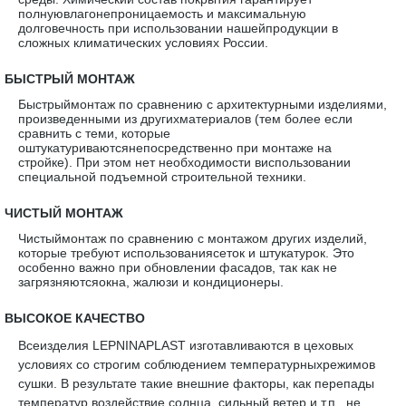
полнуювлагонепроницаемость и максимальную
долговечность при использовании нашейпродукции в
сложных климатических условиях России.
·
БЫСТРЫЙ МОНТАЖ
Быстрыймонтаж по сравнению с архитектурными изделиями,
произведенными из другихматериалов (тем более если
сравнить с теми, которые
оштукатуриваютсянепосредственно при монтаже на
стройке). При этом нет необходимости виспользовании
специальной подъемной строительной техники.
·
ЧИСТЫЙ МОНТАЖ
Чистыймонтаж по сравнению с монтажом других изделий,
которые требуют использованиясеток и штукатурок. Это
особенно важно при обновлении фасадов, так как не
загрязняютсяокна, жалюзи и кондиционеры.
·
ВЫСОКОЕ КАЧЕСТВО
Всеизделия LEPNINAPLAST изготавливаются в цеховых
условиях со строгим соблюдением температурныхрежимов
сушки. В результате такие внешние факторы, как перепады
температур,воздействие солнца, сильный ветер и т.п., не