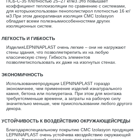
ПСБ-С-35 плотностью 25–27 кг/м3.Это повышает
коэффициент теплоизоляции по сравнению с системами,
для которыхиспользован пенополистирол плотностью 16 кг/
м3.При этом декоративная изоляция CMC Izolasyon
обладает всеми полезнымиособенностями других
изоляционных систем.
·
ЛЕГКОСТЬ И ГИБКОСТЬ
ИзделияLEPNINAPLAST очень легкие – они не нагружают
стены здания, что позволяеткрепить их на любую
классическую стену. Гибкость элементов
позволяетиспользовать их даже на изогнутых стенах.
·
ЭКОНОМИЧНОСТЬ
Использованиепродукции LEPNINAPLAST гораздо
экономичнее, чем применение изделий изнатурального
камня, бетона или полиуретана. При этом для монтажа
требуетсяменьше времени, а затраты на рабочую силу
значительно меньше, чем прииспользовании любого другого
декора.
·
УСТОЙЧИВОСТЬ К ВОЗДЕЙСТВИЮ ОКРУЖАЮЩЕЙСРЕДЫ
Благодаряспециальному покрытию CMC Izolasyon продукция
LEPNINAPLAST очень устойчива квоздействию окружающей
среды. Химический состав покрытия гарантирует