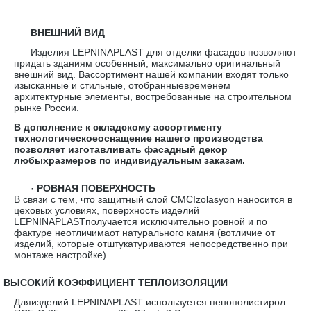
ВНЕШНИЙ ВИД
Изделия LEPNINAPLAST для отделки фасадов позволяют
придать зданиям особенный, максимально оригинальный
внешний вид. Вассортимент нашей компании входят только
изысканные и стильные, отобранныевременем
архитектурные элементы, востребованные на строительном
рынке России.
В дополнение к складскому ассортименту
технологическоеоснащение нашего производства
позволяет изготавливать фасадный декор
любыхразмеров по индивидуальным заказам.
·
РОВНАЯ ПОВЕРХНОСТЬ
В связи с тем, что защитный слой CMCIzolasyon наносится в
цеховых условиях, поверхность изделий
LEPNINAPLASTполучается исключительно ровной и по
фактуре неотличимаот натурального камня (вотличие от
изделий, которые отштукатуриваются непосредственно при
монтаже настройке).
·
ВЫСОКИЙ КОЭФФИЦИЕНТ ТЕПЛОИЗОЛЯЦИИ
Дляизделий LEPNINAPLAST используется пенополистирол