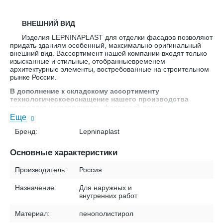
ВНЕШНИЙ ВИД
Изделия LEPNINAPLAST для отделки фасадов позволяют
придать зданиям особенный, максимально оригинальный
внешний вид. Вассортимент нашей компании входят только
изысканные и стильные, отобранныевременем
архитектурные элементы, востребованные на строительном
рынке России.
В дополнение к складскому ассортименту
технологическоеоснащение нашего производства
позволяет изготавливать фасадный декор
любыхразмеров по индивидуальным заказам.
Еще
Бренд:
Lepninaplast
·
РОВНАЯ ПОВЕРХНОСТЬ
В связи с тем, что защитный слой CMCIzolasyon наносится в
цеховых условиях, поверхность изделий
Основные характеристики
LEPNINAPLASTполучается исключительно ровной и по
фактуре неотличимаот натурального камня (вотличие от
Производитель:
Россия
изделий, которые отштукатуриваются непосредственно при
монтаже настройке).
Назначение:
Для наружных и
внутренних работ
·
ВЫСОКИЙ КОЭФФИЦИЕНТ ТЕПЛОИЗОЛЯЦИИ
Материал:
пенополистирол
Дляизделий LEPNINAPLAST используется пенополистирол