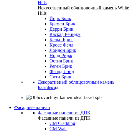
Hills
Искусственный облицовочный камень White
Hills
Йорк Брик
Бремен Брик
Дерри Брик
Каскад Рейндж
Кельн Брик
Кросс Фелл
Лондон Брик
Норд Ридж
Остия Брик
Реген Брик
Фьорд Лэнд
Сити Брик
Декоративный облицовочный камень
Балтфасад
Фасадные панели
Фасадные панели из ДПК
Фасадные панели из ДПК
CM Cladding
CM Wall