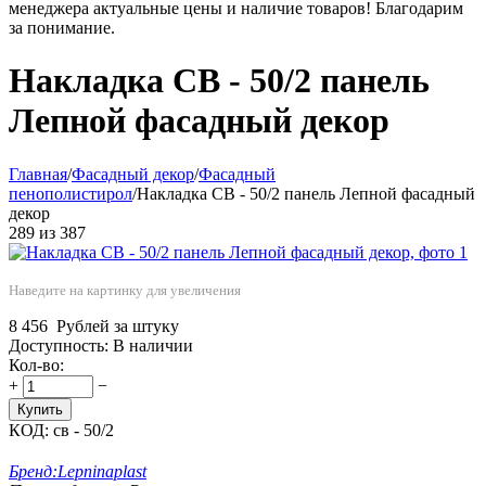
менеджера актуальные цены и наличие товаров! Благодарим
за понимание.
Накладка СВ - 50/2 панель
Лепной фасадный декор
Главная
/
Фасадный декор
/
Фасадный
пенополистирол
/
Накладка СВ - 50/2 панель Лепной фасадный
декор
289
из
387
Наведите на картинку для увеличения
8 456
Рублей за штуку
Доступность:
В наличии
Кол-во:
+
−
Купить
КОД:
св - 50/2
Бренд:
Lepninaplast