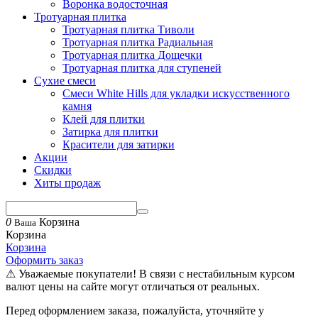
Воронка водосточная
Тротуарная плитка
Тротуарная плитка Тиволи
Тротуарная плитка Радиальная
Тротуарная плитка Дощечки
Тротуарная плитка для ступеней
Сухие смеси
Смеси White Hills для укладки искусственного
камня
Клей для плитки
Затирка для плитки
Красители для затирки
Акции
Скидки
Хиты продаж
0
Корзина
Ваша
Корзина
Корзина
Оформить заказ
⚠ Уважаемые покупатели! В связи с нестабильным курсом
валют цены на сайте могут отличаться от реальных.
Перед оформлением заказа, пожалуйста, уточняйте у