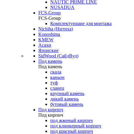
NAUTIC PRIME LINE
NUSADUA
FCS-Group
FCS-Group
Комплектующие для монтажа
Nichiha (Нитиха)
Konoshima
KMEW
Асахи
Японские
SidWood (СайдВуд)
Под камень
Под камень
скала
каньон
туф
сланец
крупный камень
дикий камень
бутовый камень
Под кирпич
Под кирпич
под жженый кирпич
под клинкерный кирпич
под красный кирпич