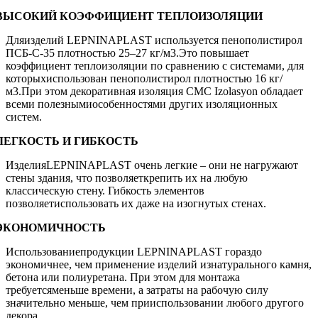
ВЫСОКИЙ КОЭФФИЦИЕНТ ТЕПЛОИЗОЛЯЦИИ
Дляизделий LEPNINAPLAST используется пенополистирол
ПСБ-С-35 плотностью 25–27 кг/м3.Это повышает
коэффициент теплоизоляции по сравнению с системами, для
которыхиспользован пенополистирол плотностью 16 кг/
м3.При этом декоративная изоляция CMC Izolasyon обладает
всеми полезнымиособенностями других изоляционных
систем.
ЛЕГКОСТЬ И ГИБКОСТЬ
ИзделияLEPNINAPLAST очень легкие – они не нагружают
стены здания, что позволяеткрепить их на любую
классическую стену. Гибкость элементов
позволяетиспользовать их даже на изогнутых стенах.
ЭКОНОМИЧНОСТЬ
Использованиепродукции LEPNINAPLAST гораздо
экономичнее, чем применение изделий изнатурального камня,
бетона или полиуретана. При этом для монтажа
требуетсяменьше времени, а затраты на рабочую силу
значительно меньше, чем прииспользовании любого другого
декора.