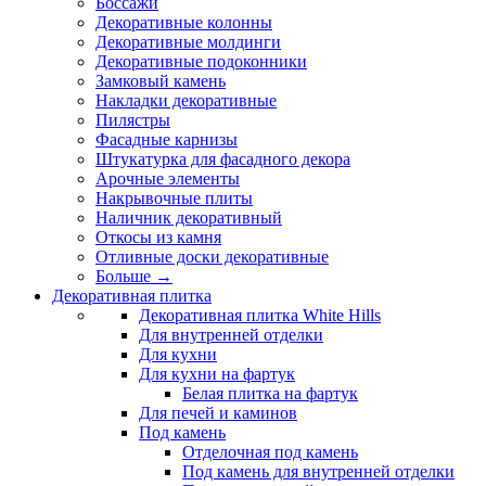
Боссажи
Декоративные колонны
Декоративные молдинги
Декоративные подоконники
Замковый камень
Накладки декоративные
Пилястры
Фасадные карнизы
Штукатурка для фасадного декора
Арочные элементы
Накрывочные плиты
Наличник декоративный
Откосы из камня
Отливные доски декоративные
Больше
→
Декоративная плитка
Декоративная плитка White Hills
Для внутренней отделки
Для кухни
Для кухни на фартук
Белая плитка на фартук
Для печей и каминов
Под камень
Отделочная под камень
Под камень для внутренней отделки