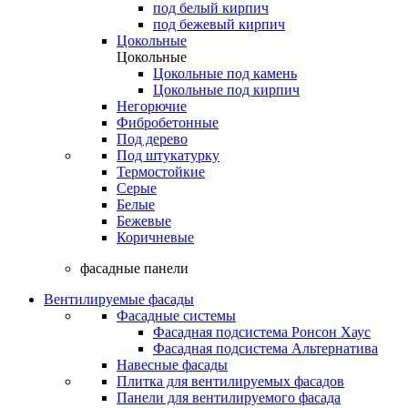
под белый кирпич
под бежевый кирпич
Цокольные
Цокольные
Цокольные под камень
Цокольные под кирпич
Негорючие
Фибробетонные
Под дерево
Под штукатурку
Термостойкие
Серые
Белые
Бежевые
Коричневые
фасадные панели
Вентилируемые фасады
Фасадные системы
Фасадная подсистема Ронсон Хаус
Фасадная подсистема Альтернатива
Навесные фасады
Плитка для вентилируемых фасадов
Панели для вентилируемого фасада