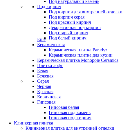
Под натуральный камень
Под кирпич
Под кирпич для внутренней отделки
Под кирпич серая
Под красный кирпич
Декоративная под кирпич
Под старый кирпич
Под белый кирпич
Еще
Керамическая
Керамическая плитка Paradyz
Керамическая плитка для кухни
Керамическая плитка Monopole Ceramica
Плитка лофт
Белая
Бежевая
Серая
Черная
Красная
Коричневая
Гипсовая
Гипсовая белая
Гипсовая под камень
Гипсовая под кирпич
Клинкерная плитка
Клинкерная плитка для внутренней отделки