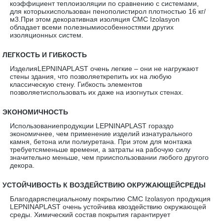
коэффициент теплоизоляции по сравнению с системами,
для которыхиспользован пенополистирол плотностью 16 кг/
м3.При этом декоративная изоляция CMC Izolasyon
обладает всеми полезнымиособенностями других
изоляционных систем.
·
ЛЕГКОСТЬ И ГИБКОСТЬ
ИзделияLEPNINAPLAST очень легкие – они не нагружают
стены здания, что позволяеткрепить их на любую
классическую стену. Гибкость элементов
позволяетиспользовать их даже на изогнутых стенах.
·
ЭКОНОМИЧНОСТЬ
Использованиепродукции LEPNINAPLAST гораздо
экономичнее, чем применение изделий изнатурального
камня, бетона или полиуретана. При этом для монтажа
требуетсяменьше времени, а затраты на рабочую силу
значительно меньше, чем прииспользовании любого другого
декора.
·
УСТОЙЧИВОСТЬ К ВОЗДЕЙСТВИЮ ОКРУЖАЮЩЕЙСРЕДЫ
Благодаряспециальному покрытию CMC Izolasyon продукция
LEPNINAPLAST очень устойчива квоздействию окружающей
среды. Химический состав покрытия гарантирует