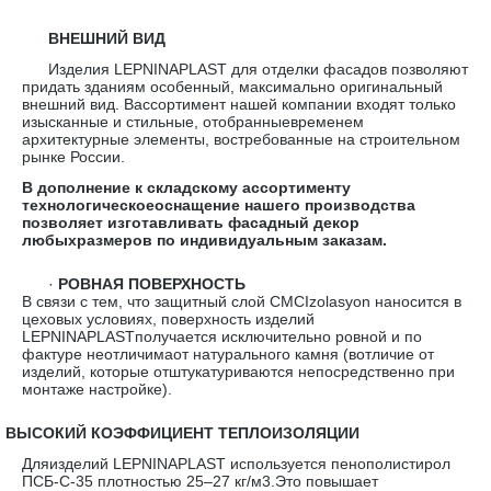
ВНЕШНИЙ ВИД
Изделия LEPNINAPLAST для отделки фасадов позволяют
придать зданиям особенный, максимально оригинальный
внешний вид. Вассортимент нашей компании входят только
изысканные и стильные, отобранныевременем
архитектурные элементы, востребованные на строительном
рынке России.
В дополнение к складскому ассортименту
технологическоеоснащение нашего производства
позволяет изготавливать фасадный декор
любыхразмеров по индивидуальным заказам.
·
РОВНАЯ ПОВЕРХНОСТЬ
В связи с тем, что защитный слой CMCIzolasyon наносится в
цеховых условиях, поверхность изделий
LEPNINAPLASTполучается исключительно ровной и по
фактуре неотличимаот натурального камня (вотличие от
изделий, которые отштукатуриваются непосредственно при
монтаже настройке).
·
ВЫСОКИЙ КОЭФФИЦИЕНТ ТЕПЛОИЗОЛЯЦИИ
Дляизделий LEPNINAPLAST используется пенополистирол
ПСБ-С-35 плотностью 25–27 кг/м3.Это повышает