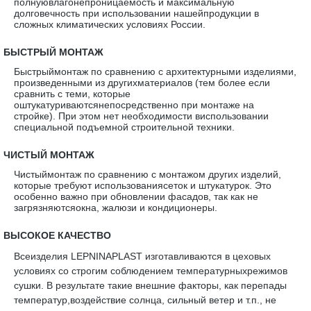
полнуювлагонепроницаемость и максимальную
долговечность при использовании нашейпродукции в
сложных климатических условиях России.
·
БЫСТРЫЙ МОНТАЖ
Быстрыймонтаж по сравнению с архитектурными изделиями,
произведенными из другихматериалов (тем более если
сравнить с теми, которые
оштукатуриваютсянепосредственно при монтаже на
стройке). При этом нет необходимости виспользовании
специальной подъемной строительной техники.
·
ЧИСТЫЙ МОНТАЖ
Чистыймонтаж по сравнению с монтажом других изделий,
которые требуют использованиясеток и штукатурок. Это
особенно важно при обновлении фасадов, так как не
загрязняютсяокна, жалюзи и кондиционеры.
·
ВЫСОКОЕ КАЧЕСТВО
Всеизделия LEPNINAPLAST изготавливаются в цеховых
условиях со строгим соблюдением температурныхрежимов
сушки. В результате такие внешние факторы, как перепады
температур,воздействие солнца, сильный ветер и т.п., не