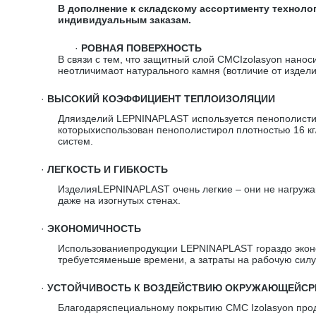
В дополнение к складскому ассортименту технол
индивидуальным заказам.
·
РОВНАЯ ПОВЕРХНОСТЬ
В связи с тем, что защитный слой CMCIzolasyon нано
неотличимаот натурального камня (вотличие от издел
·
ВЫСОКИЙ КОЭФФИЦИЕНТ ТЕПЛОИЗОЛЯЦИИ
Дляизделий LEPNINAPLAST используется пенополистир
которыхиспользован пенополистирол плотностью 16 к
систем.
·
ЛЕГКОСТЬ И ГИБКОСТЬ
ИзделияLEPNINAPLAST очень легкие – они не нагружаю
даже на изогнутых стенах.
·
ЭКОНОМИЧНОСТЬ
Использованиепродукции LEPNINAPLAST гораздо эконо
требуетсяменьше времени, а затраты на рабочую силу
·
УСТОЙЧИВОСТЬ К ВОЗДЕЙСТВИЮ ОКРУЖАЮЩЕЙС
Благодаряспециальному покрытию CMC Izolasyon прод