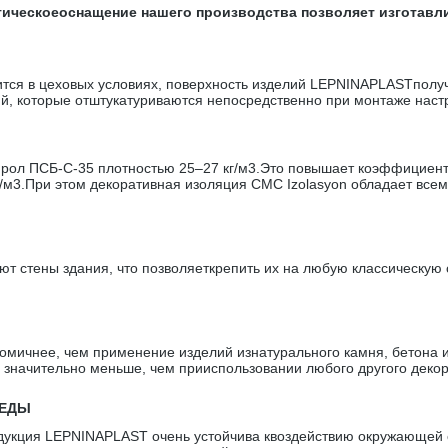
огическоеоснащение нашего производства позволяет изготав
сится в цеховых условиях, поверхность изделий LEPNINAPLASTполу
ий, которые отштукатуриваются непосредственно при монтаже настр
ол ПСБ-С-35 плотностью 25–27 кг/м3.Это повышает коэффициент 
г/м3.При этом декоративная изоляция CMC Izolasyon обладает вс
т стены здания, что позволяеткрепить их на любую классическую с
мичнее, чем применение изделий изнатурального камня, бетона и
 значительно меньше, чем прииспользовании любого другого декор
РЕДЫ
укция LEPNINAPLAST очень устойчива квоздействию окружающей с