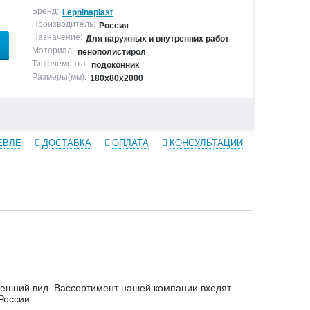
Бренд:
Lepninaplast
Производитель:
Россия
Назначение:
Для наружных и внутренних работ
Материал:
пенополистирол
Тип элемента:
подоконник
Размеры(мм):
180х80х2000
ЕВЛЕ
ДОСТАВКА
ОПЛАТА
КОНСУЛЬТАЦИИ
ешний вид. Вассортимент нашей компании входят
России.