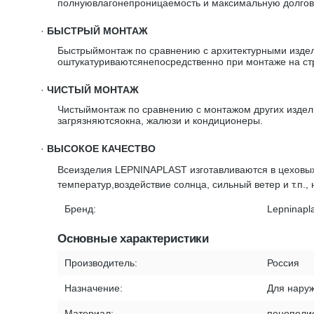
полнуювлагонепроницаемость и максимальную долгове
·
БЫСТРЫЙ МОНТАЖ
Быстрыймонтаж по сравнению с архитектурными издел
оштукатуриваютсянепосредственно при монтаже на стр
·
ЧИСТЫЙ МОНТАЖ
Чистыймонтаж по сравнению с монтажом других издели
загрязняютсяокна, жалюзи и кондиционеры.
·
ВЫСОКОЕ КАЧЕСТВО
Всеизделия LEPNINAPLAST изготавливаются в цеховых
температур,воздействие солнца, сильный ветер и т.п.,
Бренд:
Lepninapl
Основные характеристики
Производитель:
Россия
Назначение:
Для наруж
Материал:
пенополи