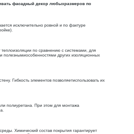
ливать фасадный декор любыхразмеров по
чается исключительно ровной и по фактуре
ойке).
теплоизоляции по сравнению с системами, для
еми полезнымиособенностями других изоляционных
тену. Гибкость элементов позволяетиспользовать их
ли полиуретана. При этом для монтажа
а.
реды. Химический состав покрытия гарантирует