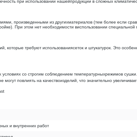
чность при использовании нашейпродукции в сложных климатичес
иями, произведенными из другихматериалов (тем более если сравн
ойке). При этом нет необходимости виспользовании специальной 
й, которые требуют использованиясеток и штукатурок. Это особенн
 условиях со строгим соблюдением температурныхрежимов сушки. 
 не могут повлиять на качествоизделий, что значительно увеличивае
ast
ных и внутренних работ
стирол