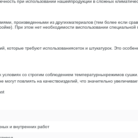
чность при использовании нашейпродукции в сложных климатичес
иями, произведенными из другихматериалов (тем более если сравн
ойке). При этом нет необходимости виспользовании специальной 
й, которые требуют использованиясеток и штукатурок. Это особенн
 условиях со строгим соблюдением температурныхрежимов сушки. 
 не могут повлиять на качествоизделий, что значительно увеличивае
ast
ных и внутренних работ
стирол