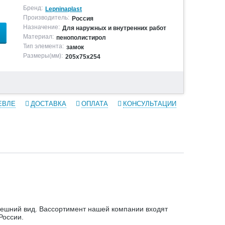
Бренд:
Lepninaplast
Производитель:
Россия
Назначение:
Для наружных и внутренних работ
Материал:
пенополистирол
Тип элемента:
замок
Размеры(мм):
205х75х254
ЕВЛЕ
ДОСТАВКА
ОПЛАТА
КОНСУЛЬТАЦИИ
ешний вид. Вассортимент нашей компании входят
России.