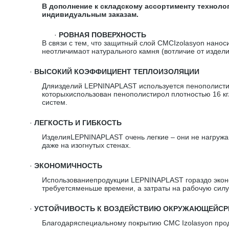
В дополнение к складскому ассортименту технол
индивидуальным заказам.
·
РОВНАЯ ПОВЕРХНОСТЬ
В связи с тем, что защитный слой CMCIzolasyon нано
неотличимаот натурального камня (вотличие от издел
·
ВЫСОКИЙ КОЭФФИЦИЕНТ ТЕПЛОИЗОЛЯЦИИ
Дляизделий LEPNINAPLAST используется пенополистир
которыхиспользован пенополистирол плотностью 16 к
систем.
·
ЛЕГКОСТЬ И ГИБКОСТЬ
ИзделияLEPNINAPLAST очень легкие – они не нагружаю
даже на изогнутых стенах.
·
ЭКОНОМИЧНОСТЬ
Использованиепродукции LEPNINAPLAST гораздо эконо
требуетсяменьше времени, а затраты на рабочую силу
·
УСТОЙЧИВОСТЬ К ВОЗДЕЙСТВИЮ ОКРУЖАЮЩЕЙС
Благодаряспециальному покрытию CMC Izolasyon прод