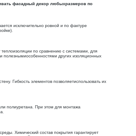
ливать фасадный декор любыхразмеров по
чается исключительно ровной и по фактуре
ойке).
теплоизоляции по сравнению с системами, для
еми полезнымиособенностями других изоляционных
тену. Гибкость элементов позволяетиспользовать их
ли полиуретана. При этом для монтажа
а.
реды. Химический состав покрытия гарантирует