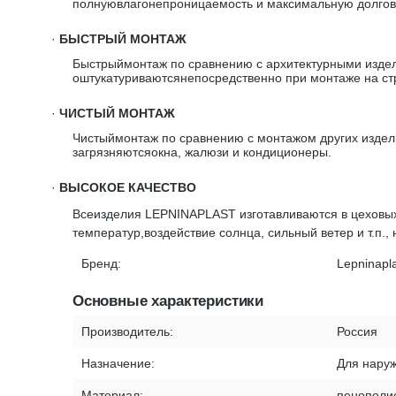
полнуювлагонепроницаемость и максимальную долгове
·
БЫСТРЫЙ МОНТАЖ
Быстрыймонтаж по сравнению с архитектурными издел
оштукатуриваютсянепосредственно при монтаже на стр
·
ЧИСТЫЙ МОНТАЖ
Чистыймонтаж по сравнению с монтажом других издели
загрязняютсяокна, жалюзи и кондиционеры.
·
ВЫСОКОЕ КАЧЕСТВО
Всеизделия LEPNINAPLAST изготавливаются в цеховых
температур,воздействие солнца, сильный ветер и т.п.,
Бренд:
Lepninapl
Основные характеристики
Производитель:
Россия
Назначение:
Для наруж
Материал:
пенополи