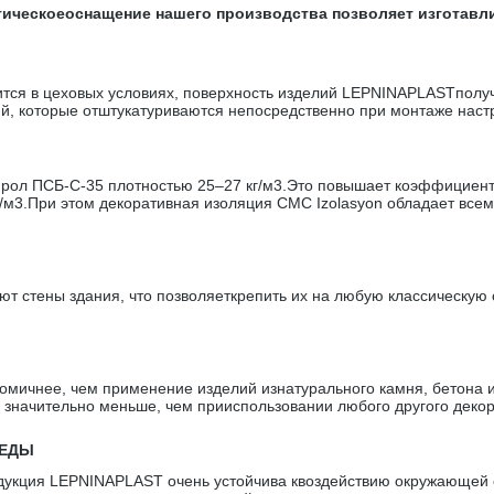
огическоеоснащение нашего производства позволяет изготав
сится в цеховых условиях, поверхность изделий LEPNINAPLASTполу
ий, которые отштукатуриваются непосредственно при монтаже настр
ол ПСБ-С-35 плотностью 25–27 кг/м3.Это повышает коэффициент 
г/м3.При этом декоративная изоляция CMC Izolasyon обладает вс
т стены здания, что позволяеткрепить их на любую классическую с
мичнее, чем применение изделий изнатурального камня, бетона и
 значительно меньше, чем прииспользовании любого другого декор
РЕДЫ
укция LEPNINAPLAST очень устойчива квоздействию окружающей с