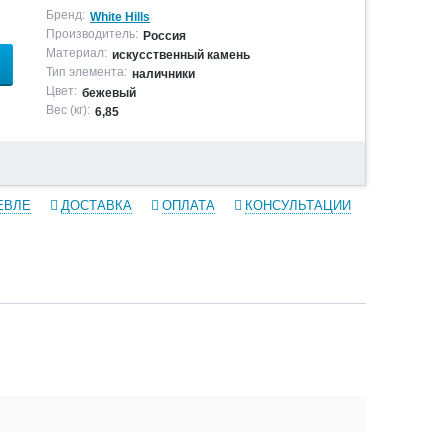
Бренд:
White Hills
Производитель:
Россия
Материал:
искусственный камень
Тип элемента:
наличники
Цвет:
бежевый
Вес (кг):
6,85
ЕВЛЕ
ДОСТАВКА
ОПЛАТА
КОНСУЛЬТАЦИИ