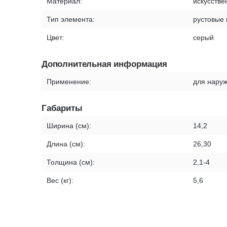
Материал:
искусстве
Тип элемента:
рустовые
Цвет:
серый
Дополнительная информация
Применение:
для наруж
Габариты
Ширина (см):
14,2
Длина (см):
26,30
Толщина (см):
2,1-4
Вес (кг):
5,6