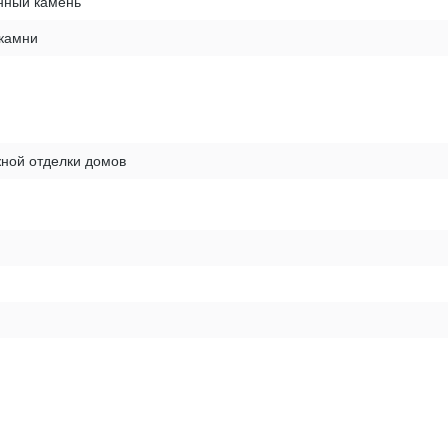
нный камень
 камни
ной отделки домов