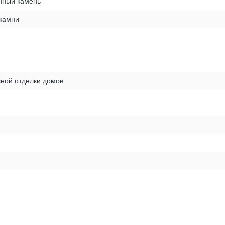
нный камень
 камни
ной отделки домов