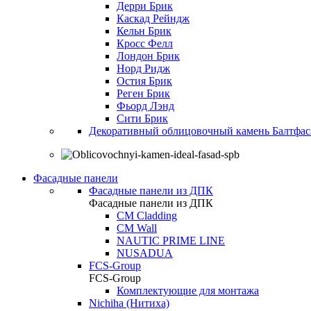
Дерри Брик
Каскад Рейндж
Кельн Брик
Кросс Фелл
Лондон Брик
Норд Ридж
Остия Брик
Реген Брик
Фьорд Лэнд
Сити Брик
Декоративный облицовочный камень Балтфас
Фасадные панели
Фасадные панели из ДПК
Фасадные панели из ДПК
CM Cladding
CM Wall
NAUTIC PRIME LINE
NUSADUA
FCS-Group
FCS-Group
Комплектующие для монтажа
Nichiha (Нитиха)