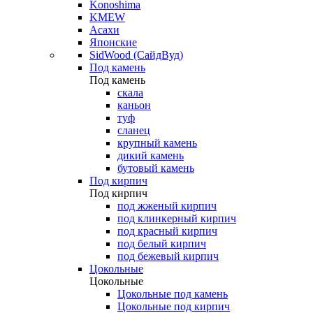
Konoshima
KMEW
Асахи
Японские
SidWood (СайдВуд)
Под камень
Под камень
скала
каньон
туф
сланец
крупный камень
дикий камень
бутовый камень
Под кирпич
Под кирпич
под жженый кирпич
под клинкерный кирпич
под красный кирпич
под белый кирпич
под бежевый кирпич
Цокольные
Цокольные
Цокольные под камень
Цокольные под кирпич