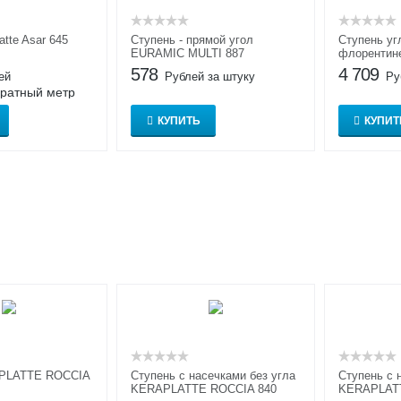
atte Asar 645
Ступень - прямой угол
Ступень уг
EURAMIC MULTI 887
флорентин
578
4 709
ей
Рублей за штуку
Ру
дратный метр
КУПИТЬ
КУПИТ
APLATTE ROCCIA
Ступень с насечками без угла
Cтупень с 
KERAPLATTE ROCCIA 840
KERAPLATT