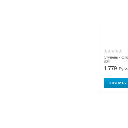
Ступень - ф
804
1 779
Рубл
КУПИТЬ