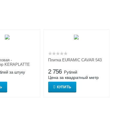
ловая -
Плитка EURAMIC CAVAR 543
ер KERAPLATTE
4
2 756
блей за штуку
Рублей
Цена за квадратный метр
Ь
КУПИТЬ