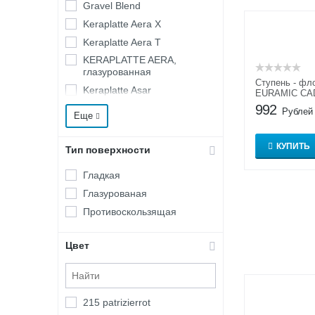
Gravel Blend
Keraplatte Aera X
Keraplatte Aera Т
KERAPLATTE AERA,
глазурованная
Ступень - фл
Keraplatte Asar
EURAMIC CA
992
KERAPLATTE ROCCIA
Рублей
Еще
KERAPLATTE TERRA,
неглазурованая
КУПИТЬ
Тип поверхности
Серия Keraplatte Asar Х
Серия Keraplatte Epos
Гладкая
Глазурованая
Противоскользящая
Цвет
215 patrizierrot