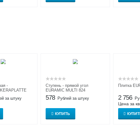
ая -
Ступень - прямой угол
Плитка EU
р KERAPLATTE
EURAMIC MULTI 824
578
2 756
ей за штуку
Рублей за штуку
Ру
Цена за к
КУПИТЬ
КУПИТ