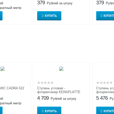
379
379
ей
Рублей за штуку
Рубл
дратный метр
КУПИТЬ
КУПИТ
MIC CADRA 522
Ступень угловая -
Ступень уг
флорентинер KERAPLATTE
флорентине
ROCCIA 833
640
4 709
5 476
ей
Рублей за штуку
Ру
дратный метр
КУПИТЬ
КУПИТ