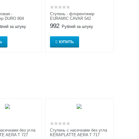
ловая -
Ступень - флорентинер
ер DURO 804
EURAMIC CAVAR 542
992
блей за штуку
Рублей за штуку
Ь
КУПИТЬ
насечками без угла
Cтупень с насечками без угла
E AERA T 727
KERAPLATTE AERA T 717