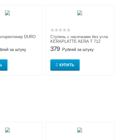
 флорентинер DURO
Cтупень с насечками без угла
KERAPLATTE AERA T 712
379
блей за штуку
Рублей за штуку
Ь
КУПИТЬ