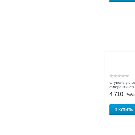
E 524 male
E 541 facello
E 542 passione
E 543 fosco
E 544 chiaro
E 824 delta
E 887 omega
S710 crio
S755 camaro
Ступень углов
флорентине
AERA T 728
4 710
Рубл
КУПИТЬ