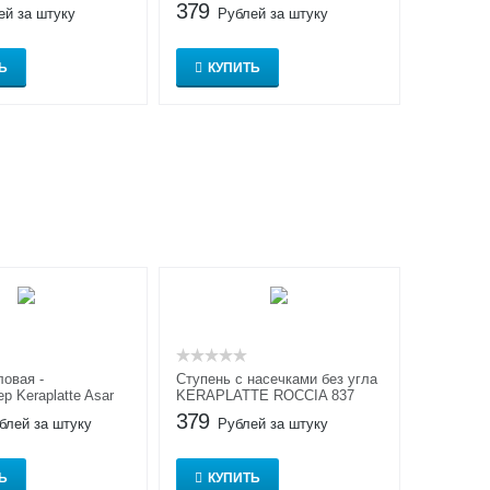
379
ей за штуку
Рублей за штуку
Ь
КУПИТЬ
ловая -
Ступень с насечками без угла
р Keraplatte Asar
KERAPLATTE ROCCIA 837
379
блей за штуку
Рублей за штуку
Ь
КУПИТЬ