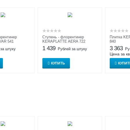
орентинер
Ступень - флорентинер
Плитка KE
VAR 541
KERAPLATTE AERA 722
840
1 439
3 363
 за штуку
Рублей за штуку
Ру
Цена за к
КУПИТЬ
КУПИТ