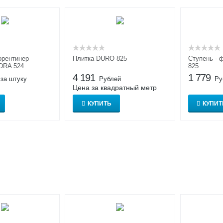
орентинер
Плитка DURO 825
Ступень -
DRA 524
825
4 191
1 779
 за штуку
Рублей
Ру
Цена за квадратный метр
КУПИТЬ
КУПИТ