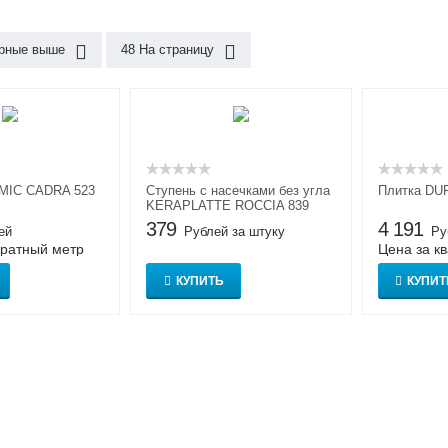
рные выше
48 На страницу
MIC CADRA 523
Ступень с насечками без угла
Плитка DU
KERAPLATTE ROCCIA 839
379
4 191
ей
Рублей за штуку
Ру
дратный метр
Цена за к
КУПИТЬ
КУПИТ