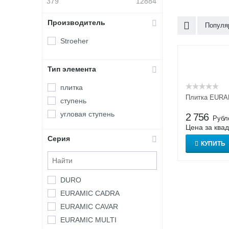
379
12884
Производитель
Популя
Stroeher
Тип элемента
плитка
Плитка EURA
ступень
угловая ступень
2 756
Рубл
Цена за ква
Серия
КУПИТЬ
DURO
EURAMIC CADRA
EURAMIC CAVAR
EURAMIC MULTI