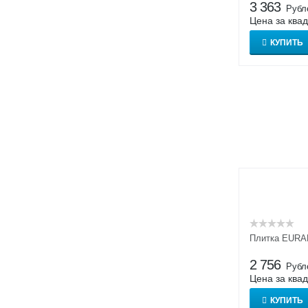
825 sherry
3 363
Рубл
833 corda
Цена за ква
834 giallo
КУПИТЬ
837 marmos
839 ferro
840 grigio
841 rosso
951 krios
952 pidra
955 eres
957 kawe
960 beige
961 brown
962 grey
Плитка EURA
963 black
2 756
Рубл
E 520 sare
Цена за ква
E 522 nuba
КУПИТЬ
E 523 cotto