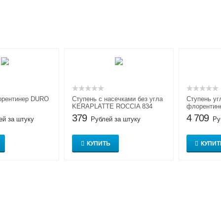
лорентинер DURO
Ступень с насечками без угла
Ступень уг
KERAPLATTE ROCCIA 834
флорентин
ROCCIA 83
379
4 709
ей за штуку
Рублей за штуку
Ру
КУПИТЬ
КУПИТ