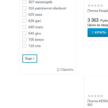
307 weizengelb
316 patrizierrot ofenbunt
Плитка Kerapl
620 sass
3 363
635 gari
Рубл
Цена за ква
640 maro
КУПИТЬ
645 giru
705 beton
710 crio
712 marone
717 anthra
Еще
721 roule
Сбросить
722 paglio
725 faveo
727 pinar
728 core
755 camaro
Плитка KER
804 bossa
841