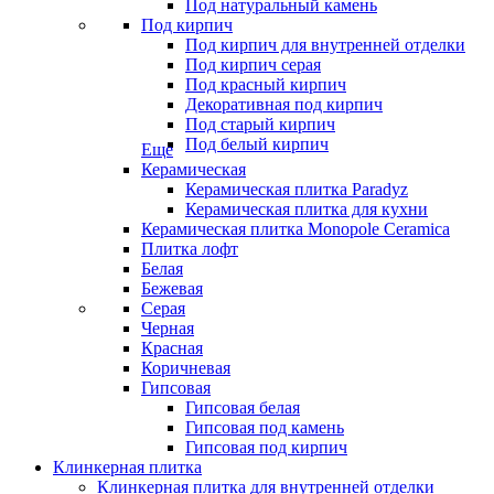
Под натуральный камень
Под кирпич
Под кирпич для внутренней отделки
Под кирпич серая
Под красный кирпич
Декоративная под кирпич
Под старый кирпич
Под белый кирпич
Еще
Керамическая
Керамическая плитка Paradyz
Керамическая плитка для кухни
Керамическая плитка Monopole Ceramica
Плитка лофт
Белая
Бежевая
Серая
Черная
Красная
Коричневая
Гипсовая
Гипсовая белая
Гипсовая под камень
Гипсовая под кирпич
Клинкерная плитка
Клинкерная плитка для внутренней отделки