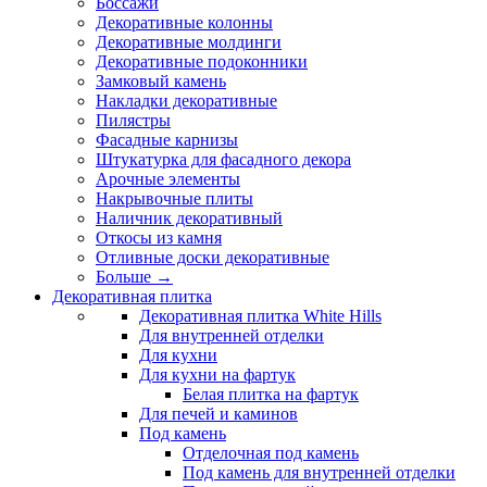
Боссажи
Декоративные колонны
Декоративные молдинги
Декоративные подоконники
Замковый камень
Накладки декоративные
Пилястры
Фасадные карнизы
Штукатурка для фасадного декора
Арочные элементы
Накрывочные плиты
Наличник декоративный
Откосы из камня
Отливные доски декоративные
Больше
→
Декоративная плитка
Декоративная плитка White Hills
Для внутренней отделки
Для кухни
Для кухни на фартук
Белая плитка на фартук
Для печей и каминов
Под камень
Отделочная под камень
Под камень для внутренней отделки