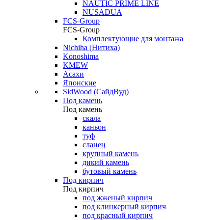
NAUTIC PRIME LINE
NUSADUA
FCS-Group
FCS-Group
Комплектующие для монтажа
Nichiha (Нитиха)
Konoshima
KMEW
Асахи
Японские
SidWood (СайдВуд)
Под камень
Под камень
скала
каньон
туф
сланец
крупный камень
дикий камень
бутовый камень
Под кирпич
Под кирпич
под жженый кирпич
под клинкерный кирпич
под красный кирпич