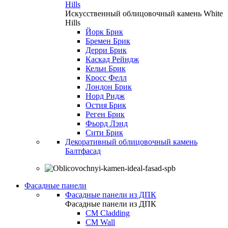
Hills
Искусственный облицовочный камень White
Hills
Йорк Брик
Бремен Брик
Дерри Брик
Каскад Рейндж
Кельн Брик
Кросс Фелл
Лондон Брик
Норд Ридж
Остия Брик
Реген Брик
Фьорд Лэнд
Сити Брик
Декоративный облицовочный камень
Балтфасад
Фасадные панели
Фасадные панели из ДПК
Фасадные панели из ДПК
CM Cladding
CM Wall