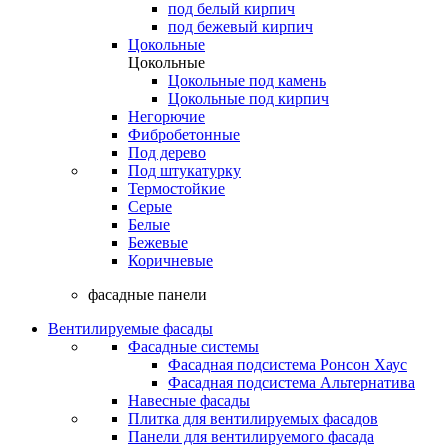
под белый кирпич
под бежевый кирпич
Цокольные
Цокольные
Цокольные под камень
Цокольные под кирпич
Негорючие
Фибробетонные
Под дерево
Под штукатурку
Термостойкие
Серые
Белые
Бежевые
Коричневые
фасадные панели
Вентилируемые фасады
Фасадные системы
Фасадная подсистема Ронсон Хаус
Фасадная подсистема Альтернатива
Навесные фасады
Плитка для вентилируемых фасадов
Панели для вентилируемого фасада