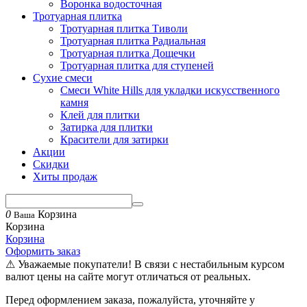
Воронка водосточная
Тротуарная плитка
Тротуарная плитка Тиволи
Тротуарная плитка Радиальная
Тротуарная плитка Дощечки
Тротуарная плитка для ступеней
Сухие смеси
Смеси White Hills для укладки искусственного
камня
Клей для плитки
Затирка для плитки
Красители для затирки
Акции
Скидки
Хиты продаж
0
Корзина
Ваша
Корзина
Корзина
Оформить заказ
⚠ Уважаемые покупатели! В связи с нестабильным курсом
валют цены на сайте могут отличаться от реальных.
Перед оформлением заказа, пожалуйста, уточняйте у