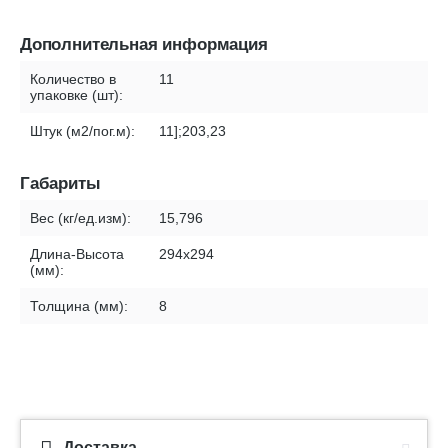
Дополнительная информация
Количество в
11
упаковке (шт):
Штук (м2/пог.м):
11];203,23
Габариты
Вес (кг/ед.изм):
15,796
Длина-Высота
294х294
(мм):
Толщина (мм):
8
Доставка