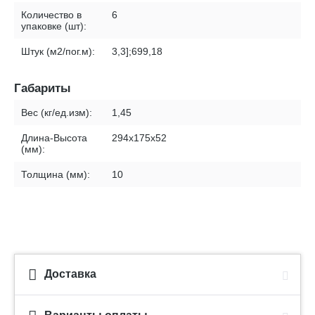
Количество в
6
упаковке (шт):
Штук (м2/пог.м):
3,3];699,18
Габариты
Вес (кг/ед.изм):
1,45
Длина-Высота
294x175x52
(мм):
Толщина (мм):
10
Доставка