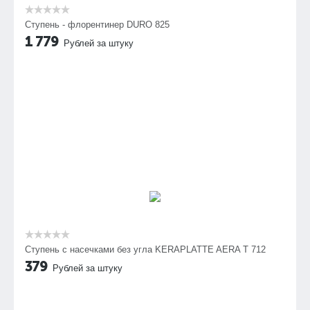
Ступень - флорентинер DURO 825
1 779
Рублей за штуку
Cтупень с насечками без угла KERAPLATTE AERA T 712
379
Рублей за штуку