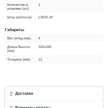
Количество в
1
упаковке (шт):
Штук (м2/пог.м):
];3820,34
Габариты
Вес (кг/ед.изм):
4
Длина-Высота
345х345
(мм):
Толщина (мм):
12
Доставка
Варианты оплаты