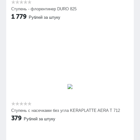
Ступень - флорентинер DURO 825
1 779
Рублей за штуку
Cтупень с насечками без угла KERAPLATTE AERA T 712
379
Рублей за штуку