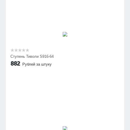
Ступень Тиволи S916-64
882
Рублей за штуку