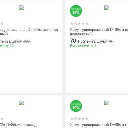
СКИДКА
10%
оединительная D=86мм шоколад
Хомут универсальный D=86мм ш
евый)
(коричневый)
70
лей за штуку
100
Рублей за штуку
78
омите:
10
Вы экономите:
8
СКИДКА
10%
72д D=86мм шоколад
Хомут универсальный D=86мм г