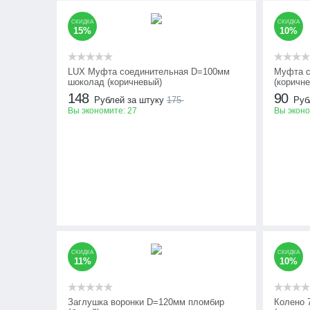
СКИДКА
СКИДКА
15%
10%
LUX Муфта соединительная D=100мм
Муфта с
шоколад (коричневый)
(коричн
148
90
Рублей за штуку
175
Руб
Вы экономите:
27
Вы экон
СКИДКА
СКИДКА
11%
10%
Заглушка воронки D=120мм пломбир
Колено 