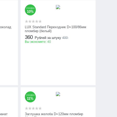
СКИДКА
10%
околад
LUX Standard Переходник D=100/86мм
пломбир (белый)
360
Рублей за штуку
400
Вы экономите:
40
СКИДКА
11%
ранат
Заглушка желоба D=120мм пломбир