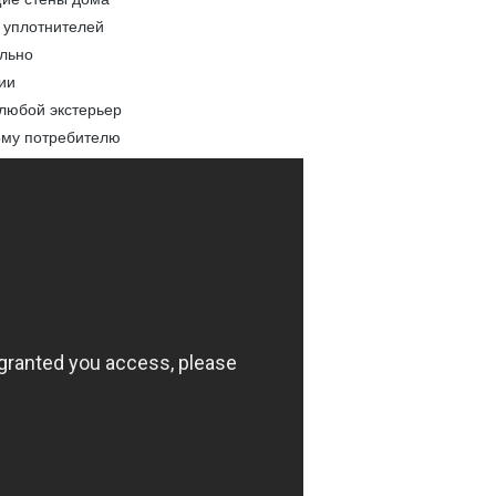
 уплотнителей
ельно
ии
 любой экстерьер
ому потребителю