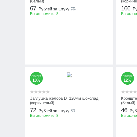
(белый)
(коричн
67
166
Рублей за штуку
75
Ру
Вы экономите:
8
Вы экон
СКИДКА
СКИДКА
10%
12%
Заглушка желоба D=120мм шоколад
Кронште
(коричневый)
(белый)
72
46
Рублей за штуку
80
Руб
Вы экономите:
8
Вы экон