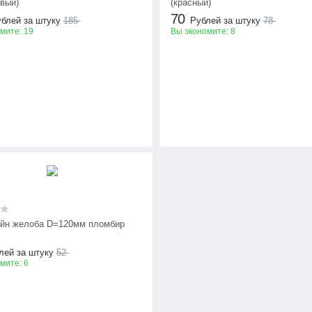
евый)
(красный)
70
блей за штуку
185
Рублей за штуку
78
омите:
19
Вы экономите:
8
йн желоба D=120мм пломбир
лей за штуку
52
омите:
6