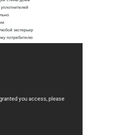
 уплотнителей
ельно
ии
 любой экстерьер
ому потребителю