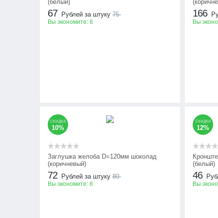
(белый)
(коричн
67
166
Рублей за штуку
75
Ру
Вы экономите:
8
Вы экон
СКИДКА
СКИДКА
10%
12%
Заглушка желоба D=120мм шоколад
Кронште
(коричневый)
(белый)
72
46
Рублей за штуку
80
Руб
Вы экономите:
8
Вы экон