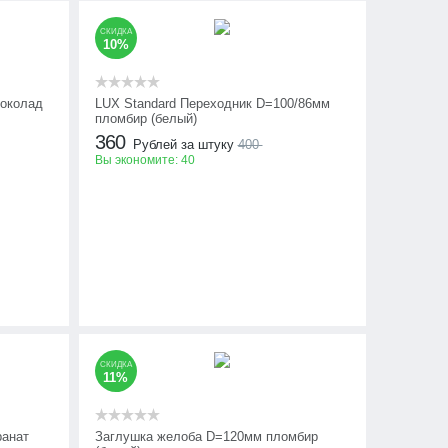
СКИДКА
10%
околад
LUX Standard Переходник D=100/86мм
пломбир (белый)
360
Рублей за штуку
400
Вы экономите:
40
СКИДКА
11%
ранат
Заглушка желоба D=120мм пломбир