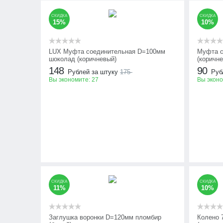
СКИДКА
СКИДКА
15%
10%
LUX Муфта соединительная D=100мм
Муфта с
шоколад (коричневый)
(коричн
148
90
Рублей за штуку
175
Руб
Вы экономите:
27
Вы экон
СКИДКА
СКИДКА
11%
10%
Заглушка воронки D=120мм пломбир
Колено 