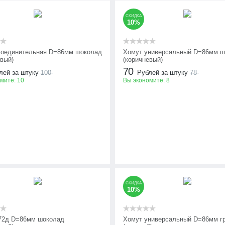
СКИДКА
10%
оединительная D=86мм шоколад
Хомут универсальный D=86мм ш
евый)
(коричневый)
70
лей за штуку
100
Рублей за штуку
78
омите:
10
Вы экономите:
8
СКИДКА
10%
72д D=86мм шоколад
Хомут универсальный D=86мм г