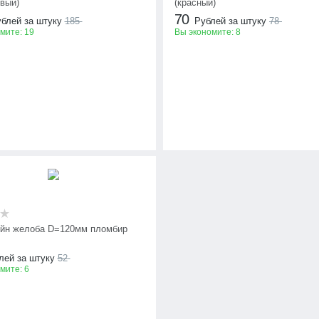
евый)
(красный)
70
блей за штуку
185
Рублей за штуку
78
омите:
19
Вы экономите:
8
йн желоба D=120мм пломбир
лей за штуку
52
омите:
6