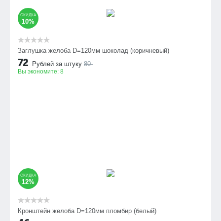
СКИДКА
10%
Заглушка желоба D=120мм шоколад (коричневый)
72
Рублей за штуку
80
Вы экономите:
8
СКИДКА
12%
Кронштейн желоба D=120мм пломбир (белый)