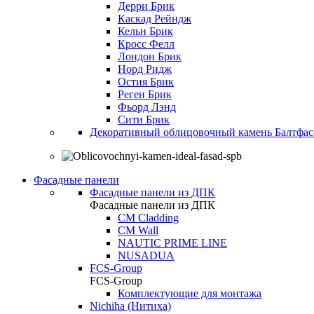
Дерри Брик
Каскад Рейндж
Кельн Брик
Кросс Фелл
Лондон Брик
Норд Ридж
Остия Брик
Реген Брик
Фьорд Лэнд
Сити Брик
Декоративный облицовочный камень Балтфас
Фасадные панели
Фасадные панели из ДПК
Фасадные панели из ДПК
CM Cladding
CM Wall
NAUTIC PRIME LINE
NUSADUA
FCS-Group
FCS-Group
Комплектующие для монтажа
Nichiha (Нитиха)