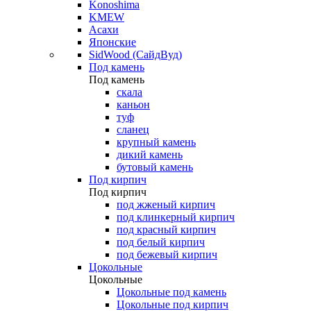
Konoshima
KMEW
Асахи
Японские
SidWood (СайдВуд)
Под камень
Под камень
скала
каньон
туф
сланец
крупный камень
дикий камень
бутовый камень
Под кирпич
Под кирпич
под жженый кирпич
под клинкерный кирпич
под красный кирпич
под белый кирпич
под бежевый кирпич
Цокольные
Цокольные
Цокольные под камень
Цокольные под кирпич