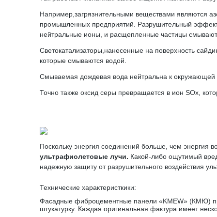
Например,загрязнительными веществами являются азо
промышленных предприятий. Разрушительный эффект 
нейтральные ионы, и расщепленные частицы смывают
Светокатализаторы,нанесенные на поверхность сайдин
которые смываются водой.
Смываемая дождевая вода нейтральна к окружающей 
Точно также оксид серы превращается в ион SOx, ко
Поскольку энергия соединений больше, чем энергия в
ультрафиолетовые лучи.
Какой-либо ощутимый вред
надежную защиту от разрушительного воздействия уль
Технические характеристкики:
Фасадные фиброцементные панели «KMEW» (КМЮ) пред
штукатурку. Каждая оригинальная фактура имеет неско