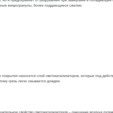
ал, но и предохраняет от разрушения при замерзани и попадающе
ичные микрогранулы, более поддающиеся сжатию.
о покрытия наносится слой светокатализаторов, которые под дей
тому грязь легко смывается дождем.
ительное свойство светокатализаторов – очищение воздуха путем 