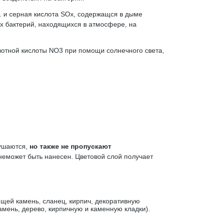
 и серная кислота SOx, содержащся в дыме
 бактерий, находящихся в атмосфере, на
зотной кислоты NO3 при помощи солнечного света,
рушаются,
но также не пропускают
неможет быть нанесен. Цветовой слой получает
ей камень, сланец, кирпич, декоративную
амень, дерево, кирпичную и каменную кладки).