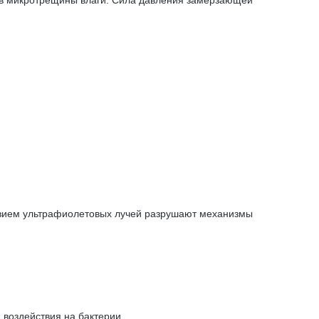
й в микротрещины влаги. Сила давления замерзающей
ствием ультрафиолетовых лучей разрушают механизмы
воздействия на бактерии.