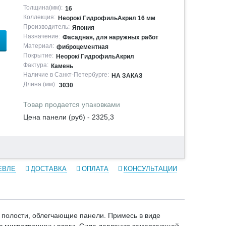
Толщина(мм):
16
Коллекция:
Неорок/ ГидрофильАкрил 16 мм
Производитель:
Япония
Назначение:
Фасадная, для наружных работ
Материал:
фиброцементная
Покрытие:
Неорок/ ГидрофильАкрил
Фактура:
Камень
Наличие в Санкт-Петербурге:
НА ЗАКАЗ
Длина (мм):
3030
Товар продается упаковками
Цена панели (руб) - 2325,3
ЕВЛЕ
ДОСТАВКА
ОПЛАТА
КОНСУЛЬТАЦИИ
 полости, облегчающие панели. Примесь в виде