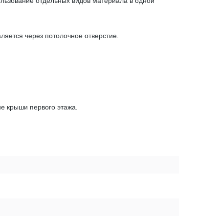
ользование отдельных видов материала в одной
аляется через потолочное отверстие.
ие крыши первого этажа.