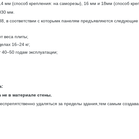
мм (способ крепления: на саморезы), 16 мм и 18мм (способ креп
030 мм.
, в соответствии с которымк панелям предъявляются следующие 
т веса плиты;
делах 16–24 кг;
т 40–50 годам эксплуатации;
а:
 не в материале стены.
спрепятственно удаляться за пределы здания,тем самым создавая