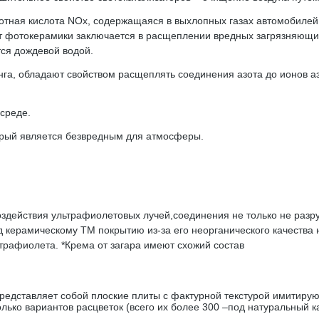
тная кислота NOx, содержащаяся в выхлопных газах автомобилей.
фотокерамики заключается в расщеплении вредных загрязняющих
ся дождевой водой.
га, обладают свойством расщеплять соединения азота до ионов а
среде.
торый является безвредным для атмосферы.
оздействия ультрафиолетовых лучей,соединения не только не раз
 керамическому TM покрытию из-за его неорганического качества 
трафиолета. *Крема от загара имеют схожий состав
ставляет собой плоские плиты с фактурной текстурой имитирующ
лько вариантов расцветок (всего их более 300 –под натуральный к