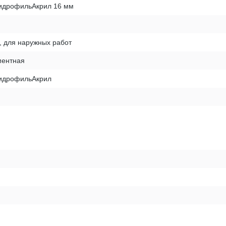
ГидрофильАкрил 16 мм
, для наружных работ
ентная
ГидрофильАкрил