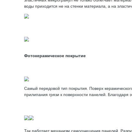
эластичных микрогранул не только облегчает матери
воды приходится не на стенки материала, а на эласт
Фотокерамическое покрытие
Самый передовой тип покрытия. Поверх керамическог
прилипания грязи к поверхности панелей. Благодаря э
Так работает механизм самоочищения панелей. Разруш