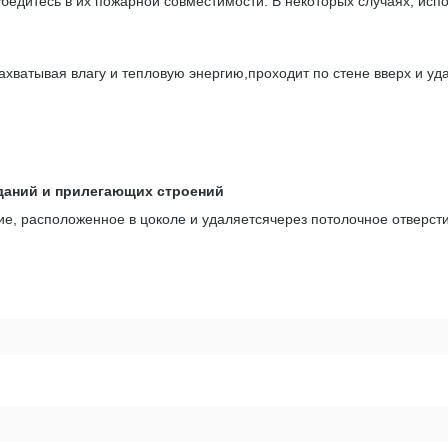
бедитесь в их пожарной совместимости. В некоторых случаях, исп
захватывая влагу и тепловую энергию,проходит по стене вверх и уд
даний и прилегающих строений
тие, расположенное в цоколе и удаляетсячерез потолочное отверст