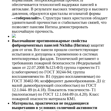
нормативам. Непревзойденная прочность
обеспечивается технологией выдержки панелей в
автоклаве. В результате высоких температур и высокого
давления, образуются кристаллы игольчатой формы
–«
тобермолайт»
.
Структура таких кристаллов обладает
удивительной прочностью и стабильностью связей, что
позволяет панелям Нитиха демонстрировать
высочайшую прочность.
Высочайшие противопожарные свойства
фиброцементных панелей
Nichiha
(Нитиха)
защитят
дом от огня. Все панели прошли соответствующие
испытания и допущены к применению в системах
вентилируемых фасадов. Технический регламент о
требованиях пожарной безопасности (Федеральный
закон от 22.07.2008 №123-ФЗ) группа горючести Г1
(слабогорючие) по ГОСТ 30244-94; группа
воспламеняемости- В1 (трудно воспламеняемые) по
ГОСТ 30402-96; коэффициент дымообразования- Д1 (с
малой дымообразующей способностью) по ГОСТ
12.1.044- 89 (п.4.18). Показатель токсичности- Т1
(малоопасные) по ГОСТ 12.1.044-89 (п.4.20). Класс
пожарной опасности материала КМ1.
Материалы, практически не поддающиеся
выцветанию
в условиях солнечной активности