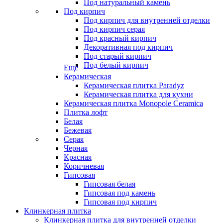
Под натуральный камень
Под кирпич
Под кирпич для внутренней отделки
Под кирпич серая
Под красный кирпич
Декоративная под кирпич
Под старый кирпич
Под белый кирпич
Еще
Керамическая
Керамическая плитка Paradyz
Керамическая плитка для кухни
Керамическая плитка Monopole Ceramica
Плитка лофт
Белая
Бежевая
Серая
Черная
Красная
Коричневая
Гипсовая
Гипсовая белая
Гипсовая под камень
Гипсовая под кирпич
Клинкерная плитка
Клинкерная плитка для внутренней отделки