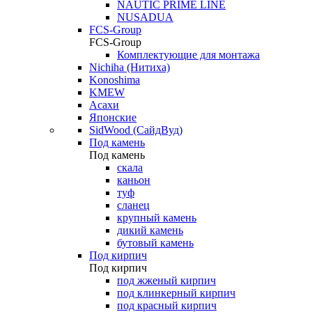
NAUTIC PRIME LINE
NUSADUA
FCS-Group
FCS-Group
Комплектующие для монтажа
Nichiha (Нитиха)
Konoshima
KMEW
Асахи
Японские
SidWood (СайдВуд)
Под камень
Под камень
скала
каньон
туф
сланец
крупный камень
дикий камень
бутовый камень
Под кирпич
Под кирпич
под жженый кирпич
под клинкерный кирпич
под красный кирпич