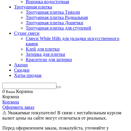
Воронка водосточная
Тротуарная плитка
Тротуарная плитка Тиволи
Тротуарная плитка Радиальная
Тротуарная плитка Дощечки
Тротуарная плитка для ступеней
Сухие смеси
Смеси White Hills для укладки искусственного
камня
Клей для плитки
Затирка для плитки
Красители для затирки
Акции
Скидки
Хиты продаж
0
Корзина
Ваша
Корзина
Корзина
Оформить заказ
⚠ Уважаемые покупатели! В связи с нестабильным курсом
валют цены на сайте могут отличаться от реальных.
Перед оформлением заказа, пожалуйста, уточняйте у