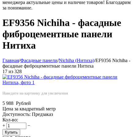
менеджера актуальные цены и наличие товаров! Благодарим
за понимание.
EF9356 Nichiha - фасадные
фиброцементные панели
Нитиха
Главная
/
Фасадные панели
/
Nichiha (Нитиха)
/
EF9356 Nichiha -
фасадные фиброцементные панели Нитиха
17
из
328
Наведите на картинку для увеличения
5 988
Рублей
Цена за квадратный метр
Доступность:
Предзаказ
Кол-во:
+
−
Купить