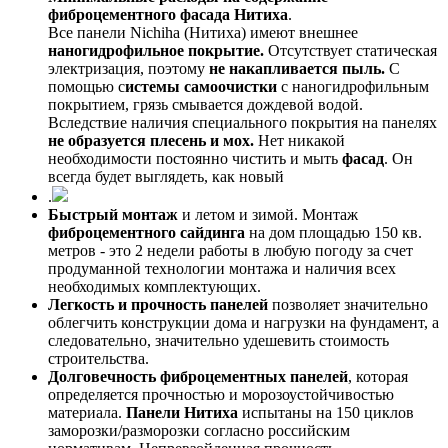
фиброцементного фасада Нитиха
.
Все панели Nichiha (Нитиха) имеют внешнее
наногидрофильное покрытие.
Отсутствует статическая
электризация, поэтому
не накапливается пыль.
С
помощью с
истемы самоочистки
с наногидрофильным
покрытием, грязь смывается дождевой водой.
Вследствие наличия специального покрытия на панелях
не образуется плесень и мох.
Нет никакой
необходимости постоянно чистить и мыть
фасад
. Он
всегда будет выглядеть, как новый
.
Быстрый монтаж
и летом и зимой. Монтаж
фиброцементного сайдинга
на дом площадью 150 кв.
метров - это 2 недели работы в любую погоду за счет
продуманной технологии монтажа и наличия всех
необходимых комплектующих.
Легкость и прочность панелей
позволяет значительно
облегчить конструкции дома и нагрузки на фундамент, а
следовательно, значительно удешевить стоимость
строительства.
Долговечность фиброцементных панелей
, которая
определяется прочностью и морозоустойчивостью
материала.
Панели Нитиха
испытаны на 150 циклов
заморозки/разморозки согласно российским