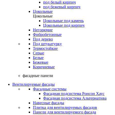
под белый кирпич
под бежевый кирпич
Цокольные
Цокольные
Цокольные под камень
Цокольные под кирпич
Негорючие
Фибробетонные
Под дерево
Под штукатурку
Термостойкие
Серые
Белые
Бежевые
Коричневые
фасадные панели
Вентилируемые фасады
Фасадные системы
Фасадная подсистема Ронсон Хаус
Фасадная подсистема Альтернатива
Навесные фасады
Плитка для вентилируемых фасадов
Панели для вентилируемого фасада