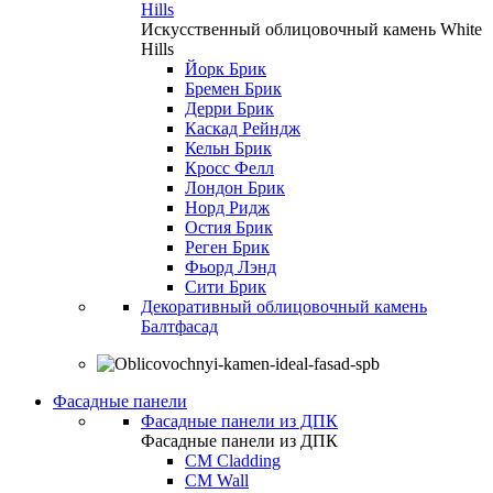
Hills
Искусственный облицовочный камень White
Hills
Йорк Брик
Бремен Брик
Дерри Брик
Каскад Рейндж
Кельн Брик
Кросс Фелл
Лондон Брик
Норд Ридж
Остия Брик
Реген Брик
Фьорд Лэнд
Сити Брик
Декоративный облицовочный камень
Балтфасад
Фасадные панели
Фасадные панели из ДПК
Фасадные панели из ДПК
CM Cladding
CM Wall