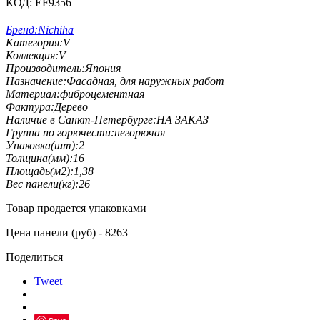
КОД:
EF9356
Бренд:
Nichiha
Категория:
V
Коллекция:
V
Производитель:
Япония
Назначение:
Фасадная, для наружных работ
Материал:
фиброцементная
Фактура:
Дерево
Наличие в Санкт-Петербурге:
НА ЗАКАЗ
Группа по горючести:
негорючая
Упаковка(шт):
2
Толщина(мм):
16
Площадь(м2):
1,38
Вес панели(кг):
26
Товар продается упаковками
Цена панели (руб) - 8263
Поделиться
Tweet