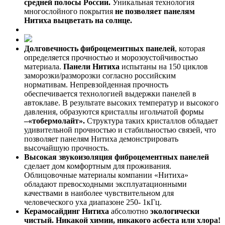
средней полосы России.
Уникальная технология
многослойного покрытия
не позволяет
панелям
Нитиха
выцветать на солнце.
Долговечность фиброцементных панелей
, которая
определяется прочностью и морозоустойчивостью
материала.
Панели Нитиха
испытаны на 150 циклов
заморозки/разморозки согласно российским
нормативам. Непревзойденная прочность
обеспечивается технологией выдержки панелей в
автоклаве. В результате высоких температур и высокого
давления, образуются кристаллы игольчатой формы
–«
тобермолайт»
.
Структура таких кристаллов обладает
удивительной прочностью и стабильностью связей, что
позволяет панелям Нитиха демонстрировать
высочайшую прочность.
Высокая звукоизоляция
фиброцементных панелей
сделает дом комфортным для проживания.
Облицовочные материалы компании «Нитиха»
обладают превосходными эксплуатационными
качествами в наиболее чувствительном для
человеческого уха диапазоне 250- 1кГц.
Керамосайдинг Нитиха
абсолютно
экологически
чистый
. Никакой химии, никакого асбеста или хлора!