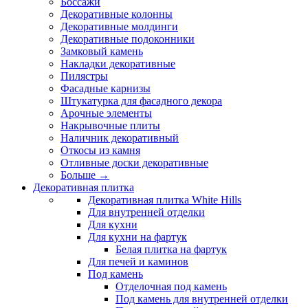
Боссажи
Декоративные колонны
Декоративные молдинги
Декоративные подоконники
Замковый камень
Накладки декоративные
Пилястры
Фасадные карнизы
Штукатурка для фасадного декора
Арочные элементы
Накрывочные плиты
Наличник декоративный
Откосы из камня
Отливные доски декоративные
Больше
→
Декоративная плитка
Декоративная плитка White Hills
Для внутренней отделки
Для кухни
Для кухни на фартук
Белая плитка на фартук
Для печей и каминов
Под камень
Отделочная под камень
Под камень для внутренней отделки