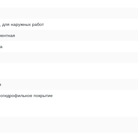
, для наружных работ
ентная
ка
я
ногидрофильное покрытие