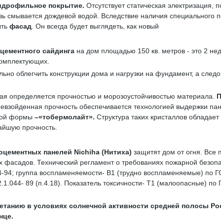
идрофильное покрытие.
Отсутствует статическая электризация, 
ь смывается дождевой водой. Вследствие наличия специального 
ыть
фасад
. Он всегда будет выглядеть, как новый
цементного сайдинга
на дом площадью 150 кв. метров - это 2 не
комплектующих.
льно облегчить конструкции дома и нагрузки на фундамент, а след
рая определяется прочностью и морозоустойчивостью материала.
П
евзойденная прочность обеспечивается технологией выдержки пане
атой формы
–«
тобермолайт»
.
Структура таких кристаллов обладает
айшую прочность.
оцементных панелей
Nichiha
(Нитиха)
защитят дом от огня. Все
 фасадов. Технический регламент о требованиях пожарной безопа
4-94; группа воспламеняемости- В1 (трудно воспламеняемые) по 
044- 89 (п.4.18). Показатель токсичности- Т1 (малоопасные) по Г
ветанию
в условиях солнечной активности средней полосы Ро
нце.