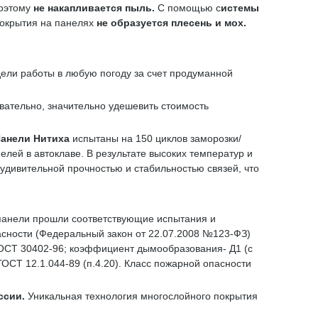
поэтому
не накапливается пыль.
С помощью с
истемы
покрытия на панелях
не образуется плесень и мох.
дели работы в любую погоду за счет продуманной
овательно, значительно удешевить стоимость
анели Нитиха
испытаны на 150 циклов заморозки/
лей в автоклаве. В результате высоких температур и
 удивительной прочностью и стабильностью связей, что
 панели прошли соответствующие испытания и
сности (Федеральный закон от 22.07.2008 №123-ФЗ)
ГОСТ 30402-96; коэффициент дымообразования- Д1 (с
ОСТ 12.1.044-89 (п.4.20). Класс пожарной опасности
ссии.
Уникальная технология многослойного покрытия