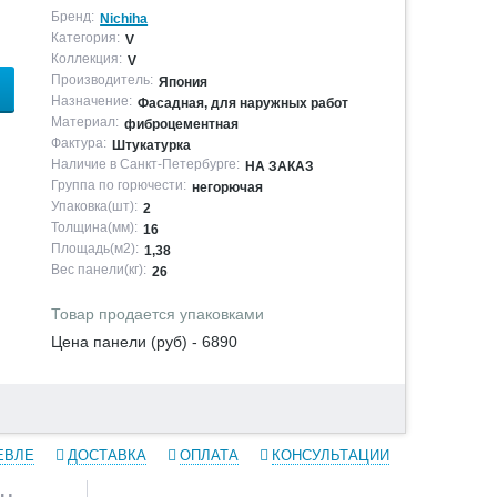
Бренд:
Nichiha
Категория:
V
Коллекция:
V
Производитель:
Япония
Назначение:
Фасадная, для наружных работ
Материал:
фиброцементная
Фактура:
Штукатурка
Наличие в Санкт-Петербурге:
НА ЗАКАЗ
Группа по горючести:
негорючая
Упаковка(шт):
2
Толщина(мм):
16
Площадь(м2):
1,38
Вес панели(кг):
26
Товар продается упаковками
Цена панели (руб) - 6890
ЕВЛЕ
ДОСТАВКА
ОПЛАТА
КОНСУЛЬТАЦИИ