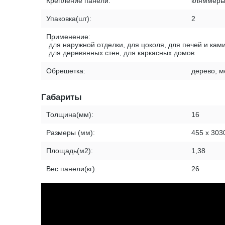
Крепление панели:
кляммер
Упаковка(шт):
2
Применение:
для наружной отделки, для цоколя, для печей и ками
для деревянных стен, для каркасных домов
Обрешетка:
дерево, м
Габариты
Толщина(мм):
16
Размеры (мм):
455 х 303
Площадь(м2):
1,38
Вес панели(кг):
26