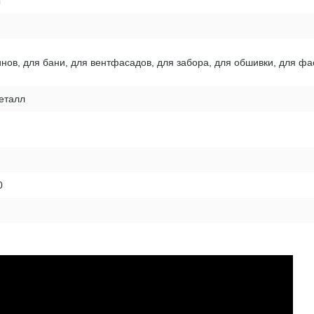
ы
нов, для бани, для вентфасадов, для забора, для обшивки, для фа
еталл
0