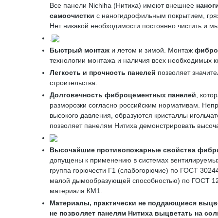
Все панели Nichiha (Нитиха) имеют внешнее
наног
самоочистки
с наногидрофильным покрытием, гряз
Нет никакой необходимости постоянно чистить и м
.
Быстрый монтаж
и летом и зимой. Монтаж
фибро
технологии монтажа и наличия всех необходимых 
Легкость и прочность панелей
позволяет значите
строительства.
Долговечность фиброцементных панелей
, кото
разморозки согласно российским нормативам. Непр
высокого давления, образуются кристаллы игольч
позволяет панелям Нитиха демонстрировать высоч
Высочайшие противопожарные свойства
фибр
допущены к применению в системах вентилируемых
группа горючести Г1 (слабогорючие) по ГОСТ 3024
малой дымообразующей способностью) по ГОСТ 12.1.
материала КМ1.
Материалы, практически не поддающиеся выц
не позволяет
панелям
Нитиха
выцветать на сол