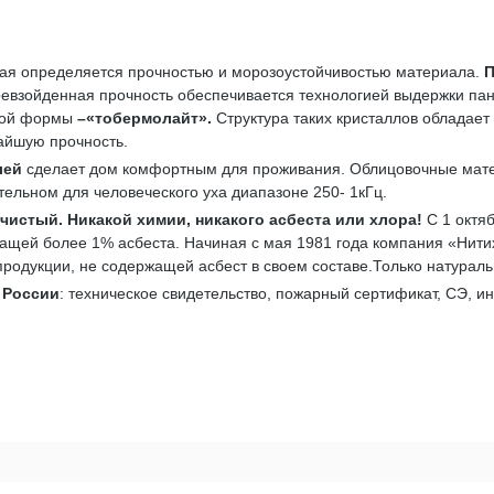
рая определяется прочностью и морозоустойчивостью материала.
П
евзойденная прочность обеспечивается технологией выдержки пане
атой формы
–«
тобермолайт»
.
Структура таких кристаллов обладает
айшую прочность.
лей
сделает дом комфортным для проживания. Облицовочные мат
ельном для человеческого уха диапазоне 250- 1кГц.
 чистый
. Никакой химии, никакого асбеста или хлора!
С 1 октя
ащей более 1% асбеста. Начиная с мая 1981 года компания «Нитих
 продукции, не содержащей асбест в своем составе.Только натурал
 России
: техническое свидетельство, пожарный сертификат, СЭ, и