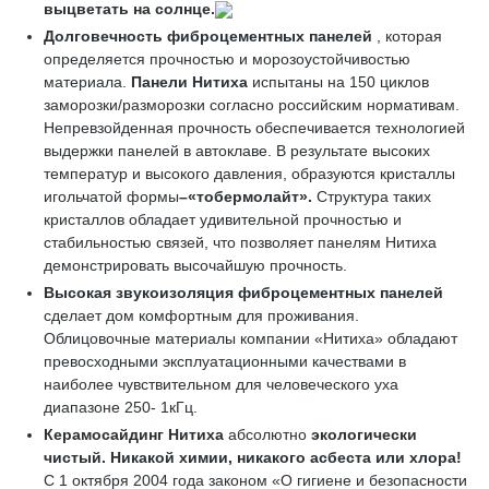
выцветать на солнце.
Долговечность фиброцементных панелей
, которая
определяется прочностью и морозоустойчивостью
материала.
Панели Нитиха
испытаны на 150 циклов
заморозки/разморозки согласно российским нормативам.
Непревзойденная прочность обеспечивается технологией
выдержки панелей в автоклаве. В результате высоких
температур и высокого давления, образуются кристаллы
игольчатой формы
–«
тобермолайт»
.
Структура таких
кристаллов обладает удивительной прочностью и
стабильностью связей, что позволяет панелям Нитиха
демонстрировать высочайшую прочность.
Высокая звукоизоляция
фиброцементных панелей
сделает дом комфортным для проживания.
Облицовочные материалы компании «Нитиха» обладают
превосходными эксплуатационными качествами в
наиболее чувствительном для человеческого уха
диапазоне 250- 1кГц.
Керамосайдинг Нитиха
абсолютно
экологически
чистый
. Никакой химии, никакого асбеста или хлора!
С 1 октября 2004 года законом «О гигиене и безопасности