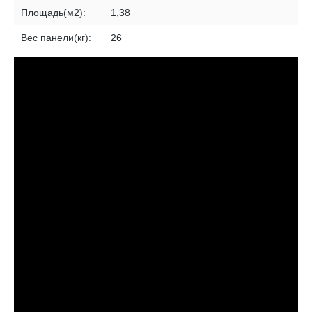
Площадь(м2):
1,38
Вес панели(кг):
26