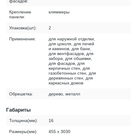
фасадов:
Крепление
кляммеры
панели:
Упаковка(шт):
2
Применение:
для наружной отделки,
для цоколя, для печей
и каминов, для бани,
для вентфасадов, для
забора, для обшивки,
для фасадов, для
кирпичных стен, для
газобетонных стен, для
деревянных стен, для
каркасных домов
Обрешетка:
дерево, металл
Габариты
Толщина(мм):
16
Размеры(мм):
455 х 3030