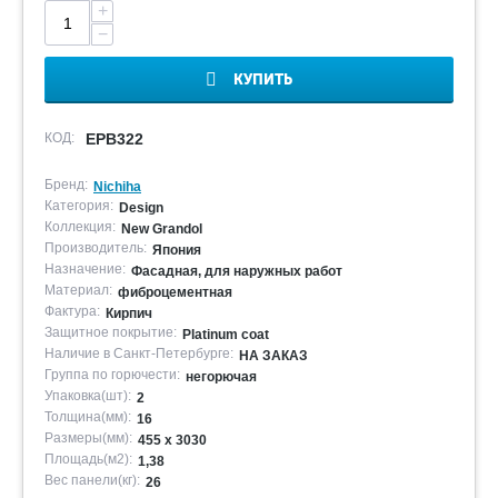
+
−
КУПИТЬ
КОД:
EPB322
Бренд:
Nichiha
Категория:
Design
Коллекция:
New Grandol
Производитель:
Япония
Назначение:
Фасадная, для наружных работ
Материал:
фиброцементная
Фактура:
Кирпич
Защитное покрытие:
Platinum coat
Наличие в Санкт-Петербурге:
НА ЗАКАЗ
Группа по горючести:
негорючая
Упаковка(шт):
2
Толщина(мм):
16
Размеры(мм):
455 х 3030
Площадь(м2):
1,38
Вес панели(кг):
26