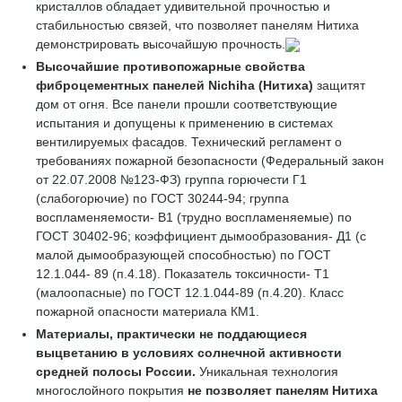
кристаллов обладает удивительной прочностью и
стабильностью связей, что позволяет панелям Нитиха
демонстрировать высочайшую прочность.
Высочайшие противопожарные свойства
фиброцементных панелей
Nichiha
(Нитиха)
защитят
дом от огня. Все панели прошли соответствующие
испытания и допущены к применению в системах
вентилируемых фасадов. Технический регламент о
требованиях пожарной безопасности (Федеральный закон
от 22.07.2008 №123-ФЗ) группа горючести Г1
(слабогорючие) по ГОСТ 30244-94; группа
воспламеняемости- В1 (трудно воспламеняемые) по
ГОСТ 30402-96; коэффициент дымообразования- Д1 (с
малой дымообразующей способностью) по ГОСТ
12.1.044- 89 (п.4.18). Показатель токсичности- Т1
(малоопасные) по ГОСТ 12.1.044-89 (п.4.20). Класс
пожарной опасности материала КМ1.
Материалы, практически не поддающиеся
выцветанию
в условиях солнечной активности
средней полосы России.
Уникальная технология
многослойного покрытия
не позволяет
панелям
Нитиха